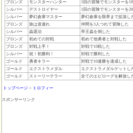
ブロンズ
モンスターハンター
1回の冒険でモンスターを1
シルバー
デストロイヤー
1回の冒険でモンスターを2
シルバー
夢幻倉庫マスター
夢幻倉庫を限界まで拡張し
ブロンズ
旅は道連れ
仲間を3人つれて冒険した
シルバー
蟲退治
帝王蟲を倒した
ブロンズ
初めての対戦
初めて他勇者と対戦した
ブロンズ
対戦上手！
対戦で10戦した
シルバー
祝！初勝利！
対戦で勝利した
ゴールド
勇者キラー
対戦で10連勝を達成した
ゴールド
エクストラメダル
エクストラメダルゲットし
ゴールド
ストーリーテラー
全てのエピローグを解放し
トップページ
>
トロフィー
スポンサーリンク