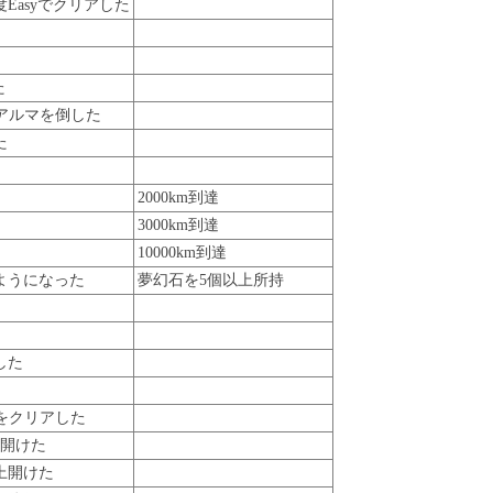
Easyでクリアした
た
使アルマを倒した
た
2000km到達
3000km到達
10000km到達
ようになった
夢幻石を5個以上所持
した
上をクリアした
上開けた
上開けた