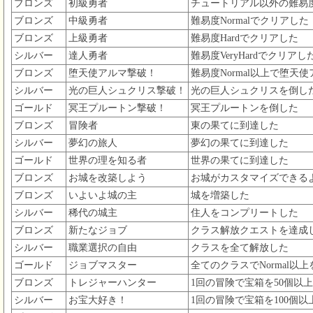
ブロンズ
初級勇者
チュートリアル以外の難易度
ブロンズ
中級勇者
難易度Normalでクリアした
ブロンズ
上級勇者
難易度Hardでクリアした
シルバー
達人勇者
難易度VeryHardでクリアし
ブロンズ
堕天使アルマ撃破！
難易度Normal以上で堕天
シルバー
光の巨人シュクリス撃破！
光の巨人シュクリスを倒し
ゴールド
冥王プルートン撃破！
冥王プルートンを倒した
ブロンズ
冒険者
東の果てに到達した
シルバー
夢幻の旅人
夢幻の果てに到達した
ゴールド
世界の理を知る者
世界の果てに到達した
ブロンズ
お城を改築しよう
お城がカスタマイズできる
ブロンズ
いよいよ城の主
城を増築した
シルバー
稀代の城主
住人をコンプリートした
ブロンズ
新たなジョブ
クラス解放クエストを達成
シルバー
職業選択の自由
クラスを全て解放した
ゴールド
ジョブマスター
全てのクラスでNormal以
ブロンズ
トレジャーハンター
1回の冒険で宝箱を50個以
シルバー
お宝大好き！
1回の冒険で宝箱を100個以