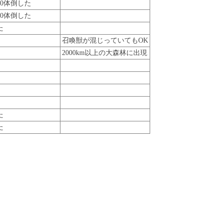
00体倒した
00体倒した
た
召喚獣が混じっていてもOK
2000km以上の大森林に出現
た
た