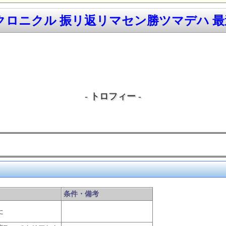
ロニクル 振リ返リマセン勝ツマデハ 最速
- トロフィー -
条件・備考
た