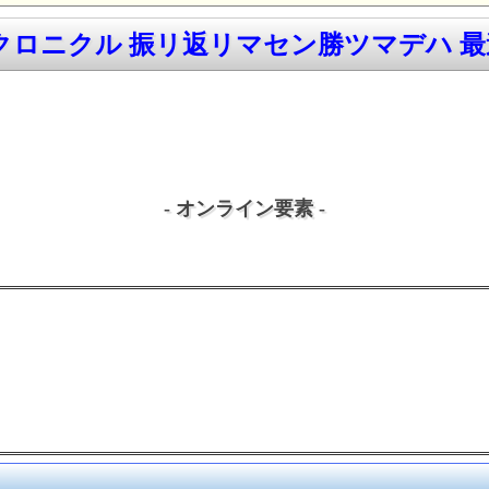
ロニクル 振リ返リマセン勝ツマデハ 最速
- オンライン要素 -