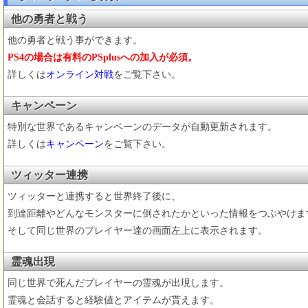
他の勇者と戦う
他の勇者と戦う事ができます。
PS4の場合は有料のPSplusへの加入が必須。
詳しくは
オンライン対戦
をご覧下さい。
キャンペーン
特別な世界であるキャンペーンのデータが自動更新されます。
詳しくは
キャンペーン
をご覧下さい。
ツィッター連携
ツィッターと連携すると世界終了後に、
到達距離やどんなモンスターに倒されたかといった情報をつぶやけま
そして同じ世界のプレイヤー達の画面左上に表示されます。
霊魂出現
同じ世界で死んだプレイヤーの霊魂が出現します。
霊魂と会話すると経験値とアイテムが貰えます。