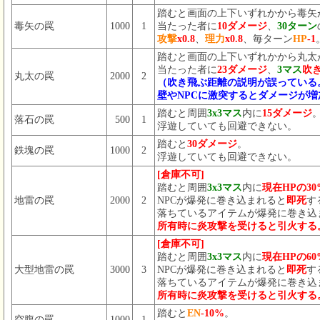
踏むと画面の上下いずれかから毒矢
毒矢の罠
1000
1
当たった者に
10ダメージ
、
30ターン
攻撃
x0.8
、
理力
x0.8
、毎ターン
HP
-1
踏むと画面の上下いずれかから丸太
当たった者に
23ダメージ
、
3マス
吹
丸太の罠
2000
2
（吹き飛ぶ距離の説明が誤っている
壁やNPCに激突するとダメージが増
踏むと周囲
3x3マス
内に
15ダメージ
落石の罠
500
1
浮遊していても回避できない。
踏むと
30ダメージ
。
鉄塊の罠
1000
2
浮遊していても回避できない。
[倉庫不可]
踏むと周囲
3x3マス
内に
現在HPの3
地雷の罠
2000
2
NPCが爆発に巻き込まれると
即死
す
落ちているアイテムが爆発に巻き込
所有時に炎攻撃を受けると引火する
[倉庫不可]
踏むと周囲
3x3マス
内に
現在HPの6
大型地雷の罠
3000
3
NPCが爆発に巻き込まれると
即死
す
落ちているアイテムが爆発に巻き込
所有時に炎攻撃を受けると引火する
踏むと
EN
-10%
。
空腹の罠
1000
1