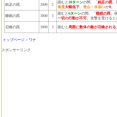
踏むと
20ターン
の間、「
鈍足の罠
」
鈍足の罠
2000
2
速度
大幅低下
、
登山・水泳Lv
が
0
。
踏むと
6ターン
の間、「
睡眠の罠
」
睡眠の罠
3000
3
一切の行動が不可
。攻撃を受けると
召喚の罠
3000
3
踏むと
周囲に数体の敵が召喚される
トップページ
>
ワナ
スポンサーリンク