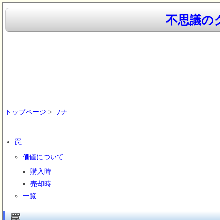
不思議のク
トップページ
>
ワナ
罠
価値について
購入時
売却時
一覧
罠