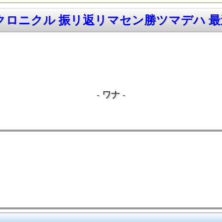
ロニクル 振リ返リマセン勝ツマデハ 最速
- ワナ -