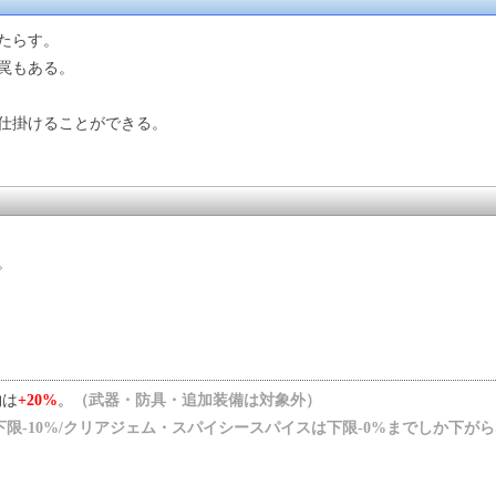
たらす。
罠もある。
仕掛けることができる。
。
物は
+20%
。
（武器・防具・追加装備は対象外）
下限-10%/クリアジェム・スパイシースパイスは下限-0%までしか下が