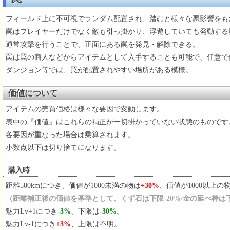
フィールド上に不可視でランダム配置され、踏むと様々な悪影響をも
罠はプレイヤーだけでなく敵も引っ掛かり、浮遊していても発動する
通常攻撃を行うことで、正面にある罠を発見・解除できる。
罠は罠の商人などからアイテムとして入手することも可能で、任意で
ダンジョン等では、罠が配置されやすい場所がある模様。
価値について
アイテムの売買価格は様々な要因で変動します。
表中の『価値』はこれらの補正が一切掛かっていない状態のものです
各要因が重なった場合は乗算されます。
小数点以下は切り捨てになります。
購入時
距離500kmにつき、価値が1000未満の物は
+30%
、価値が1000以上の
（距離補正後の価値を基準として、くず石は下限-20%/金の延べ棒は
魅力Lv+1につき
-3%
、下限は
-30%
。
魅力Lv-1につき
+3%
、上限は不明。