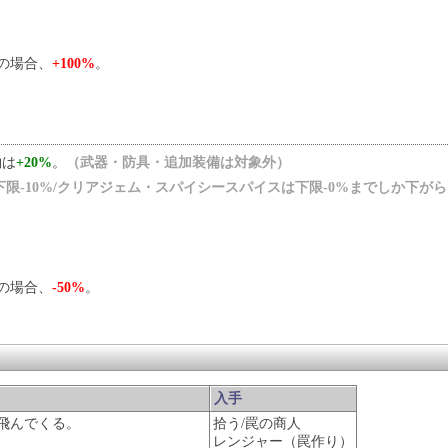
の場合、
+100%
。
物は
+20%
。
（武器・防具・追加装備は対象外）
下限-10%/クリアジェム・スパイシースパイスは下限-0%までしか下が
の場合、
-50%
。
入手
飛んでくる。
拾う/罠の商人
レンジャー（罠作り）