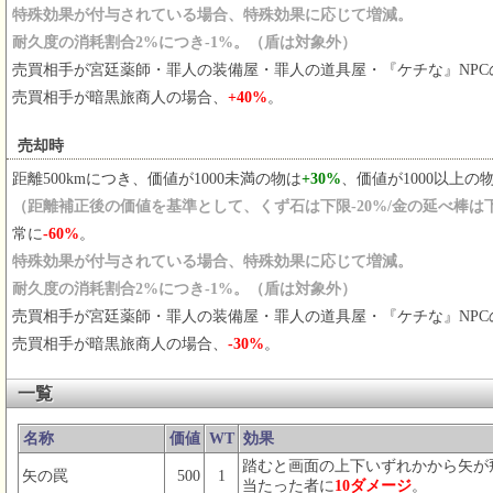
特殊効果が付与されている場合、特殊効果に応じて増減。
耐久度の消耗割合2%につき-1%。（盾は対象外）
売買相手が宮廷薬師・罪人の装備屋・罪人の道具屋・『ケチな』NPC
売買相手が暗黒旅商人の場合、
+40%
。
売却時
距離500kmにつき、価値が1000未満の物は
+30%
、価値が1000以上の
（距離補正後の価値を基準として、くず石は下限-20%/金の延べ棒は
常に
-60%
。
特殊効果が付与されている場合、特殊効果に応じて増減。
耐久度の消耗割合2%につき-1%。（盾は対象外）
売買相手が宮廷薬師・罪人の装備屋・罪人の道具屋・『ケチな』NPC
売買相手が暗黒旅商人の場合、
-30%
。
一覧
名称
価値
WT
効果
踏むと画面の上下いずれかから矢が
矢の罠
500
1
当たった者に
10ダメージ
。