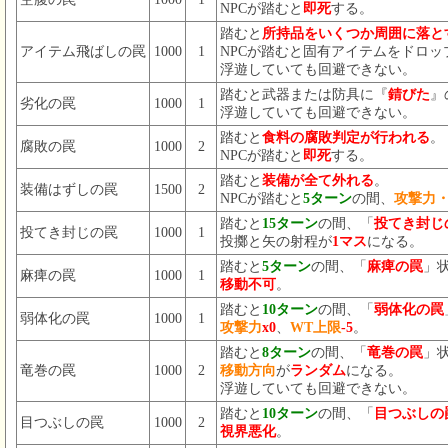
NPCが踏むと
即死
する。
踏むと
所持品をいくつか周囲に落と
アイテム飛ばしの罠
1000
1
NPCが踏むと固有アイテムをドロッ
浮遊していても回避できない。
踏むと武器または防具に『
錆びた
』
劣化の罠
1000
1
浮遊していても回避できない。
踏むと
食料の腐敗判定が行われる
。
腐敗の罠
1000
2
NPCが踏むと
即死
する。
踏むと
装備が全て外れる
。
装備はずしの罠
1500
2
NPCが踏むと
5ターン
の間、
攻撃力
踏むと
15ターン
の間、「
投てき封じ
投てき封じの罠
1000
1
投擲と矢の射程が
1マス
になる。
踏むと
5ターン
の間、「
麻痺の罠
」
麻痺の罠
1000
1
移動不可
。
踏むと
10ターン
の間、「
弱体化の罠
弱体化の罠
1000
1
攻撃力
x0
、
WT上限
-5
。
踏むと
8ターン
の間、「
竜巻の罠
」
竜巻の罠
1000
2
移動方向
が
ランダム
になる。
浮遊していても回避できない。
踏むと
10ターン
の間、「
目つぶしの
目つぶしの罠
1000
2
視界悪化
。