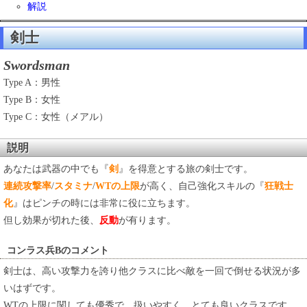
解説
剣士
Swordsman
Type A：男性
Type B：女性
Type C：女性（メアル）
説明
あなたは武器の中でも『
剣
』を得意とする旅の剣士です。
連続攻撃率
/
スタミナ
/
WTの上限
が高く、自己強化スキルの『
狂戦士
化
』はピンチの時には非常に役に立ちます。
但し効果が切れた後、
反動
が有ります。
コンラス兵Bのコメント
剣士は、高い攻撃力を誇り他クラスに比べ敵を一回で倒せる状況が多
いはずです。
WTの上限に関しても優秀で、扱いやすく、とても良いクラスです