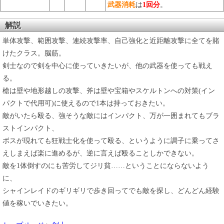
武器消耗
は
1回分
。
解説
単体攻撃、範囲攻撃、連続攻撃率、自己強化と近距離攻撃に全てを賭
けたクラス。脳筋。
剣士なので剣を中心に使っていきたいが、他の武器を使っても戦え
る。
槍は壁や地形越しの攻撃、斧は壁や宝箱やスケルトンへの対策(イン
パクトで代用可)に使えるので1本は持っておきたい。
敵がいたら殴る、強そうな敵にはインパクト、万が一囲まれてもブラ
ストインパクト、
ボスが現れても狂戦士化を使って殴る、というように調子に乗ってさ
えしまえば楽に進めるが、逆に言えば殴ることしかできない。
敵を1体倒すのにも苦労してジリ貧……ということにならないよう
に、
シャインレイドのギリギリで歩き回ってでも敵を探し、どんどん経験
値を稼いでいきたい。