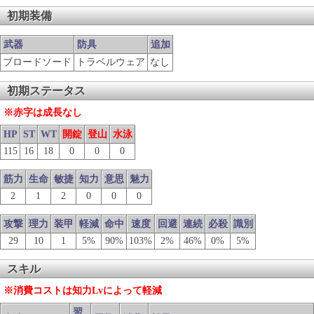
初期装備
武器
防具
追加
ブロードソード
トラベルウェア
なし
初期ステータス
※赤字は成長なし
HP
ST
WT
開錠
登山
水泳
115
16
18
0
0
0
筋力
生命
敏捷
知力
意思
魅力
2
1
2
0
0
0
攻撃
理力
装甲
軽減
命中
速度
回避
連続
必殺
識別
29
10
1
5%
90%
103%
2%
46%
0%
5%
スキル
※消費コストは知力Lvによって軽減
習