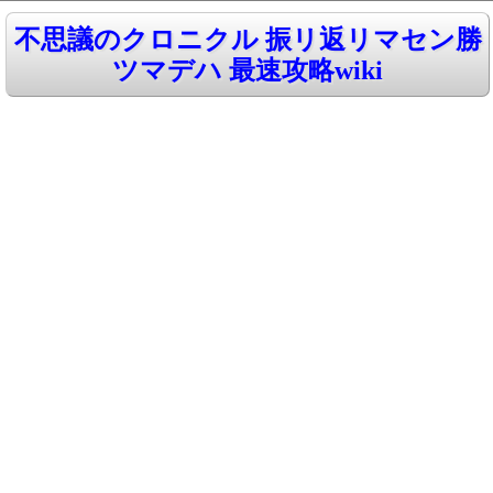
不思議のクロニクル 振リ返リマセン勝
ツマデハ 最速攻略wiki