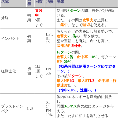
名称
回数
消費
効果
得
冒険
使用後
3ターン
の間、自分だけが動
初
中
ける。
覚醒
期
5回
また、その間は
攻撃力
が上昇し、
まで
「
集中
」なしで
理術
を使える。
ありったけの力を出し切る勢いで、
HP 5
初
攻撃力
2.5倍
の一撃を放つ。
インパクト
ST
期
壁や宝箱にも有効。命中も高い。
10
武器消耗
2回分
。
16ターン
の間、
攻撃力
2倍
、
命中率
+10%
、毎ターン
HP
+20%
。
1日
（効果時間は使用ターン含めて17タ
初
EN
狂戦士化
1回
ーン。）
5%
期
まで
その後
30ターン
、
最大HP
1/3
、
最大ST
1/3
、
命中率・行
動速度
低下。
（命中-10%、速度-3。）
体内のエネルギーを爆発的に解放
し、
ST
ブラストイン
周囲
3x3マス
内の敵にダメージを与
14
Lv8
EN
パクト
える。
10%
また、たまに相手を混乱させる。