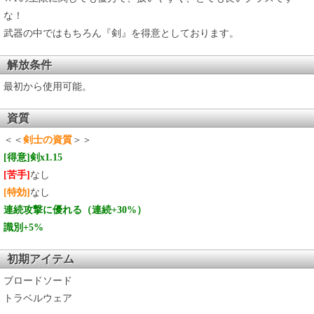
な！
武器の中ではもちろん『剣』を得意としております。
解放条件
最初から使用可能。
資質
＜＜
剣士の資質
＞＞
[得意]
剣x1.15
[苦手]
なし
[特効]
なし
連続攻撃に優れる（連続+30%）
識別+5%
初期アイテム
ブロードソード
トラベルウェア