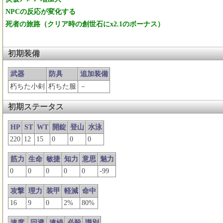
NPCの反応が変化する
死者の旅路（クリア時の創世石にx2.1のボーナス）
初期装備
武器
防具
追加装備
朽ちた小剣
朽ちた服
－
初期ステータス
HP
ST
WT
開錠
登山
水泳
220
12
15
0
0
0
筋力
生命
敏捷
知力
意思
魅力
0
0
0
0
0
-99
攻撃
理力
装甲
軽減
命中
16
9
0
2%
80%
速度
回避
連続
必殺
識別