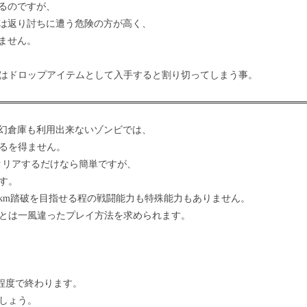
るのですが、
は返り討ちに遭う危険の方が高く、
ません。
器はドロップアイテムとして入手すると割り切ってしまう事。
幻倉庫も利用出来ないゾンビでは、
ざるを得ません。
、クリアするだけなら簡単ですが、
ます。
0km踏破を目指せる程の戦闘能力も特殊能力もありません。
スとは一風違ったプレイ方法を求められます。
m程度で終わります。
でしょう。