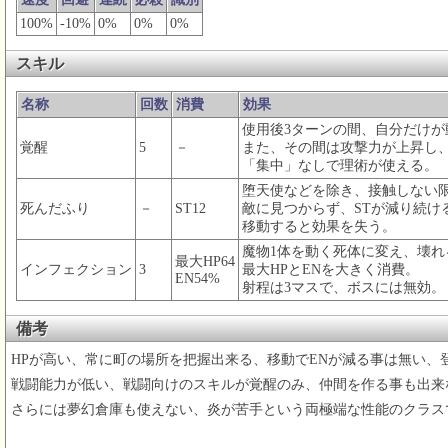
100%
-10%
0%
0%
0%
スキル
名称
回数
消費
効果
使用後3ターンの間、自分だけが
覚醒
5
－
また、その間は攻撃力が上昇し
「集中」なしで理術が使える。
堕天使などを除き、接触しない
死んだふり
－
ST12
敵に見つからず、STが減り続け
移動すると効果を失う。
魔物1体を動く死体に変え、壊れ
最大HP64
インフェクション
3
最大HPとENを大きく消費。
EN54%
射程は3マスで、ボスには無効。
備考
HPが高い、常に町の場所を把握出来る、移動でENが減る事は無い
戦闘能力が低い、戦闘向けのスキルが覚醒のみ、仲間を作る事も出来
さらには夢幻倉庫も使えない、炎が苦手という両極端な性能のクラス