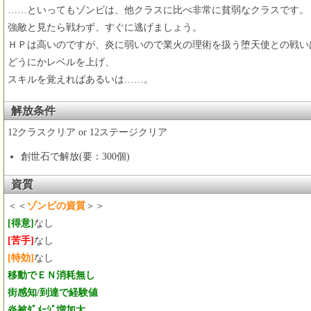
……といってもゾンビは、他クラスに比べ非常に貧弱なクラスです。
強敵と見たら戦わず、すぐに逃げましょう。
ＨＰは高いのですが、炎に弱いので業火の理術を扱う堕天使との戦い
どうにかレベルを上げ、
スキルを覚えればあるいは……。
解放条件
12クラスクリア or 12ステージクリア
創世石で解放(要：300個)
資質
＜＜
ゾンビの資質
＞＞
[得意]
なし
[苦手]
なし
[特効]
なし
移動でＥＮ消耗無し
街感知/到達で経験値
炎被ﾀﾞﾒｰｼﾞ増加大