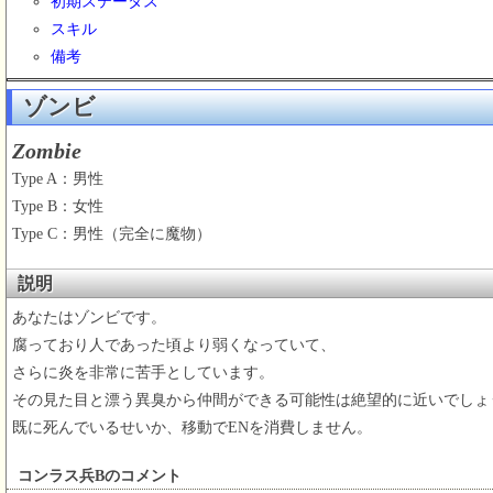
初期ステータス
スキル
備考
ゾンビ
Zombie
Type A：男性
Type B：女性
Type C：男性（完全に魔物）
説明
あなたはゾンビです。
腐っており人であった頃より弱くなっていて、
さらに炎を非常に苦手としています。
その見た目と漂う異臭から仲間ができる可能性は絶望的に近いでしょ
既に死んでいるせいか、移動でENを消費しません。
コンラス兵Bのコメント