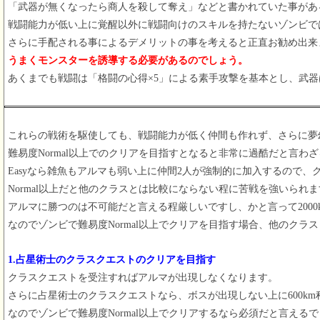
「武器が無くなったら商人を殺して奪え」などと書かれていた事があ
戦闘能力が低い上に覚醒以外に戦闘向けのスキルを持たないゾンビで
さらに手配される事によるデメリットの事を考えると正直お勧め出来
うまくモンスターを誘導する必要があるのでしょう。
あくまでも戦闘は「格闘の心得×5」による素手攻撃を基本とし、武
これらの戦術を駆使しても、戦闘能力が低く仲間も作れず、さらに夢
難易度Normal以上でのクリアを目指すとなると非常に過酷だと言わ
Easyなら雑魚もアルマも弱い上に仲間2人が強制的に加入するので
Normal以上だと他のクラスとは比較にならない程に苦戦を強いられ
アルマに勝つのは不可能だと言える程厳しいですし、かと言って200
なのでゾンビで難易度Normal以上でクリアを目指す場合、他のクラ
1.占星術士のクラスクエストのクリアを目指す
クラスクエストを受注すればアルマが出現しなくなります。
さらに占星術士のクラスクエストなら、ボスが出現しない上に600k
なのでゾンビで難易度Normal以上でクリアするなら必須だと言える