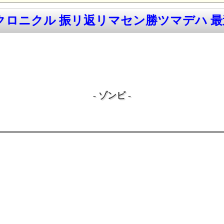
ロニクル 振リ返リマセン勝ツマデハ 最速
- ゾンビ -