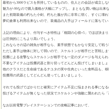
最初から3000ラピスを所持しているものの、住人との会話が成立し
魅力が-99なので購入価格が大幅にアップし、まともな買い物は出来
また初期装備の朽ちた小剣、朽ちた服が共に非常に弱く、すぐに壊れ
夢幻倉庫も利用出来ないので、装備品の入手はフィールドに落ちてい
上記の理由により、付与すべき特性は「格闘の心得×5」でほぼ決ま
は圧倒的にこちより高いでしょう。
これならその辺の雑魚が相手なら、素手状態でもかなり安定して戦う
ただし素手は物体に対して弱いので、スケルトンが相手だと苦戦しま
投擲による攻撃ならスケルトンが相手でも一定のダメージを与えられ
不要なアイテムは投擲武器と割り切ってどんどん投げてしまいましょ
他のクラスだと生命線であるナユタの実や生肉といった食料品も、移
投擲用の武器としてどんどん使ってしまいましょう。
それでも投げてばかりだと確実にアイテム不足に悩まされる事になる
投げるアイテムが無くなった状況でスケルトンや強敵に襲われたら「
なお以前電撃プレイステーションでの攻略記事において、