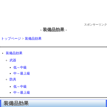
スポンサーリンク
- 装備品効果 -
トップページ
>
装備品効果
装備品効果
武器
低～中級
中～最上級
防具
低～中級
中～最上級
装備品効果