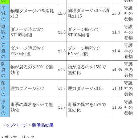
の
巻物
半
守護
物理ダメージx0.75/消
物理ダメージx0.5/消耗
減
x5.0
x3.0
神の
x1.3
耗x1.15
の
巻物
継
守護
ダメージ時15%で
ダメージ時7%で
戦
x1.8
x1.4
神の
ST10%回復
ST10%回復
の
巻物
元
守護
ダメージ時15%で
ダメージ時7%で
気
x1.8
x1.4
神の
EN5%回復
EN5%回復
の
巻物
防
守護
物が腐るのを30%で無
物が腐るのを15%で
腐
x1.7
x1.35
神の
効化
無効化
の
巻物
耐
守護
理
理力ダメージx0.7
x1.7
理力ダメージx0.85
x1.33
神の
の
巻物
浄
守護
毒系の異常を30%で無
毒系の異常を15%で
化
x1.7
x1.35
神の
効化
無効化
の
巻物
トップページ
>
装備品効果
スポンサーリンク