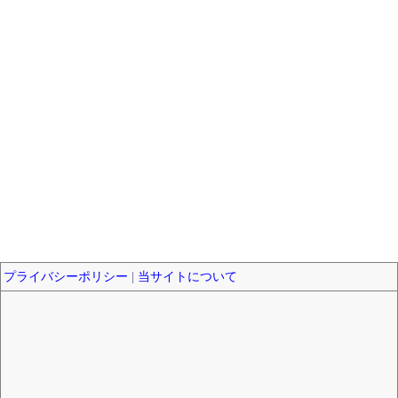
プライバシーポリシー
|
当サイトについて