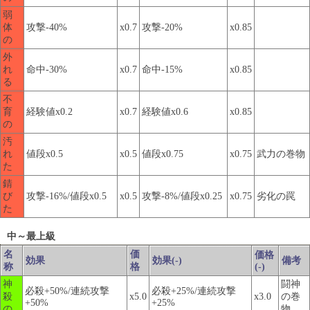
弱
体
攻撃-40%
x0.7
攻撃-20%
x0.85
の
外
れ
命中-30%
x0.7
命中-15%
x0.85
る
不
育
経験値x0.2
x0.7
経験値x0.6
x0.85
の
汚
れ
値段x0.5
x0.5
値段x0.75
x0.75
武力の巻物
た
錆
び
攻撃-16%/値段x0.5
x0.5
攻撃-8%/値段x0.25
x0.75
劣化の罠
た
中～最上級
名
価
価格
効果
効果(-)
備考
称
格
(-)
神
闘神
必殺+50%/連続攻撃
必殺+25%/連続攻撃
殺
x5.0
x3.0
の巻
+50%
+25%
の
物