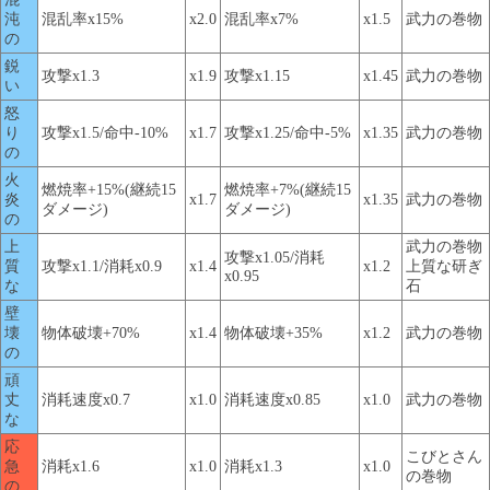
沌
混乱率x15%
x2.0
混乱率x7%
x1.5
武力の巻物
の
鋭
攻撃x1.3
x1.9
攻撃x1.15
x1.45
武力の巻物
い
怒
り
攻撃x1.5/命中-10%
x1.7
攻撃x1.25/命中-5%
x1.35
武力の巻物
の
火
燃焼率+15%(継続15
燃焼率+7%(継続15
炎
x1.7
x1.35
武力の巻物
ダメージ)
ダメージ)
の
上
武力の巻物
攻撃x1.05/消耗
質
攻撃x1.1/消耗x0.9
x1.4
x1.2
上質な研ぎ
x0.95
な
石
壁
壊
物体破壊+70%
x1.4
物体破壊+35%
x1.2
武力の巻物
の
頑
丈
消耗速度x0.7
x1.0
消耗速度x0.85
x1.0
武力の巻物
な
応
こびとさん
急
消耗x1.6
x1.0
消耗x1.3
x1.0
の巻物
の