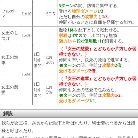
5ターン
の間、防御に集中する。
フルガー
受ける
物理ダメージ
1/3
、
Lv10
ST 5
ド
ただし自分の
攻撃力
も
1/3
。
仲間がいるときに真価を発揮する能力。
魔物
1体
を配下として戦わせる。
女王のし
Lv30
射程
は
3マス
で、ボスには無効。
つけ
魅力Lv
を
[5x(使用数+1)]
消費する。
（『女王の慈愛』とどちらか片方しか習
1日
得できない。）
女王の進
EN
1回
仲間を率い、決死の覚悟で進軍する。
20%
軍
まで
40ターン
の間、仲間は
攻撃力
2倍
、
受けるダメージ
2倍
。
Lv50
（『女王の進軍』とどちらか片方しか習
1日
得できない。）
女王の慈
EN
1回
仲間を女王の慈愛で包み込む。
5%
愛
まで
40ターン
の間、仲間は
攻撃力
1/2
、
受けるダメージ
1/2
。
解説
我らが女王様。兵長からは陛下と呼ばれたり、騎士砦の門番からは姫
様と呼ばれたり。