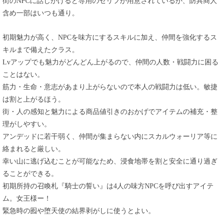
街のNPCに話しかけると専用のセリフが用意されているが、防具商人
含め一部はいつも通り。
初期魅力が高く、NPCを味方にするスキルに加え、仲間を強化するス
キルまで備えたクラス。
Lvアップでも魅力がどんどん上がるので、仲間の人数・戦闘力に困る
ことはない。
筋力・生命・意志があまり上がらないので本人の戦闘力は低い。敏捷
は割と上がるほう。
街・人の感知と魅力による商品値引きのおかげでアイテムの補充・整
理がしやすい。
アンデッドに若干弱く、仲間が集まらない内にスカルウォーリア等に
絡まれると厳しい。
幸い山に逃げ込むことが可能なため、浸食地帯を割と安全に通り過ぎ
ることができる。
初期所持の召喚札『騎士の誓い』は4人の味方NPCを呼び出すアイテ
ム。女王様ー！
緊急時の囮や堕天使の結界剥がしに使うとよい。