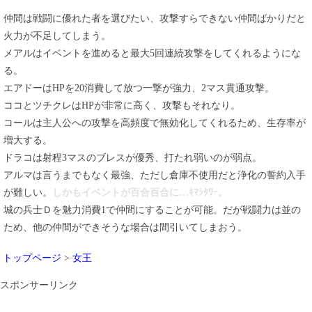
仲間は戦闘に優れた者を選びたい、攻撃すらできない仲間ばかりだと
火力が不足してしまう。
メアルはイベントを進めると最大5回連続攻撃をしてくれるようにな
る。
エアドーはHPを20消費して放つ一撃が強力、2マス貫通攻撃。
ココとツチクレはHPが非常に高く、攻撃もそれなり。
コールは主人公への攻撃を高頻度で無効化してくれるため、生存率が
増大する。
ドラコは射程3マスのブレスが優秀、打たれ弱いのが弱点。
アルマは言うまでもなく最強、ただし倉庫不使用だと浄化の誓約入手
が難しい。
しかもイベントが百合百合に…ｷﾏｼﾀﾜｰ。
城の兵士Ｄを魅力消費1で仲間にすることが可能。だが戦闘力は並の
ため、他の仲間ができそうな場合は間引いてしまおう。
トップページ
>
女王
スポンサーリンク