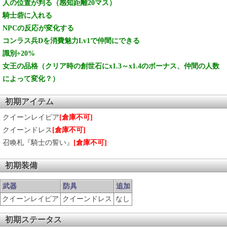
人の位置が判る（感知距離20マス）
騎士砦に入れる
（騎士ではありませんが はいってよろしい？）
NPCの反応が変化する
コンラス兵Dを消費魅力Lv1で仲間にできる
識別+20%
女王の品格（クリア時の創世石にx1.3～x1.4のボーナス、仲間の人数
によって変化？）
初期アイテム
クイーンレイピア
[倉庫不可]
クイーンドレス
[倉庫不可]
召喚札『騎士の誓い』
[倉庫不可]
初期装備
武器
防具
追加
クイーンレイピア
クイーンドレス
なし
初期ステータス