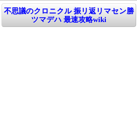
不思議のクロニクル 振リ返リマセン勝
ツマデハ 最速攻略wiki