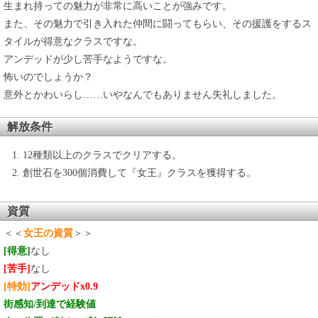
生まれ持っての魅力が非常に高いことが強みです。
また、その魅力で引き入れた仲間に闘ってもらい、その援護をするス
タイルが得意なクラスですな。
アンデッドが少し苦手なようですな。
怖いのでしょうか？
意外とかわいらし……いやなんでもありません失礼しました。
解放条件
12種類以上のクラスでクリアする。
創世石を300個消費して『女王』クラスを獲得する。
資質
＜＜
女王の資質
＞＞
[得意]
なし
[苦手]
なし
[特効]
アンデッドx0.9
街感知/到達で経験値