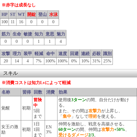
※赤字は成長なし
HP
ST
WT
開錠
登山
水泳
100
11
16
0
0
0
筋力
生命
敏捷
知力
意思
魅力
0
0
0
1
1
4
攻撃
理力
装甲
軽減
命中
速度
回避
連続
必殺
識別
20
14
4
7%
100%
100%
0%
10%
31%
25%
スキル
※消費コストは知力Lvによって軽減
名称
習得
回数
消費
効果
冒険
使用後
3ターン
の間、自分だけが動け
中
る。
覚醒
初期
5回
また、その間は
攻撃力
が上昇し、
まで
「
集中
」なしで
理術
を使える。
1日
仲間を激励し、戦意を高揚させる。
女王の激
EN
初期
1回
60ターン
の間、仲間は
攻撃力
+50%
、
3%
励
まで
受けるダメージ
2/3
。