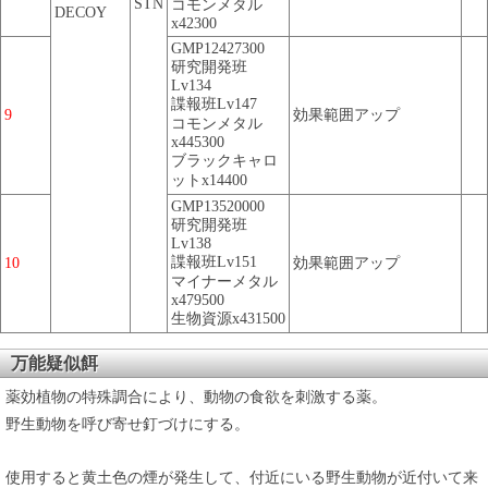
STN
コモンメタル
DECOY
x42300
GMP12427300
研究開発班
Lv134
諜報班Lv147
9
効果範囲アップ
コモンメタル
x445300
ブラックキャロ
ットx14400
GMP13520000
研究開発班
Lv138
諜報班Lv151
10
効果範囲アップ
マイナーメタル
x479500
生物資源x431500
万能疑似餌
薬効植物の特殊調合により、動物の食欲を刺激する薬。
野生動物を呼び寄せ釘づけにする。
使用すると黄土色の煙が発生して、付近にいる野生動物が近付いて来