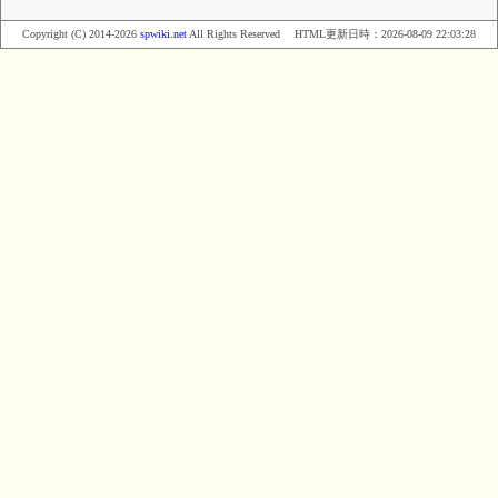
Copyright (C) 2014-2026
spwiki.net
All Rights Reserved HTML更新日時：
2026-08-09 22:03:28