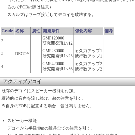
るのでFOBの際は注意）
スカルズはワープ接近してデコイを破壊する。
Grade
名称
属性
開発条件
強化内容
備考
GMP120000
2
-
研究開発班Lv12
GMP230000
耐久力アップ1
3
DECOY
---
研究開発班Lv23
携行数アップ1
GMP420000
耐久力アップ2
4
研究開発班Lv36
携行数アップ2
アクティブデコイ
既存のデコイにスピーカー機能を付加。
継続的に音声を流し続け、敵の注意を引く。
※自身のFOBに配置する場合、音は鳴りません。
スピーカー機能
デコイから半径40mの敵兵全ての注意を引く。