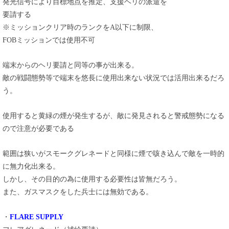
発光信号により目標地点を推定、支援ヘリの派遣を
要請する
※ミッションクリア時のランクをA以下に制限、
FOBミッションでは使用不可
端末からのヘリ要請と同等の事が出来る。
敵の戦闘態勢等で端末を悠長に使用出来ない状況では活用出来るだろ
う。
使用すると黄緑の煙が発生するが、敵に発見されると警戒態勢になる
ので注意が必要である
範囲は狭いがスモークグレネードと同様に煙で咳き込んで敵を一時的
に無力化出来る。
しかし、その目的の為に使用する必要性は皆無だろう。
また、ガスマスクをした兵士には無効である。
・
FLARE SUPPLY