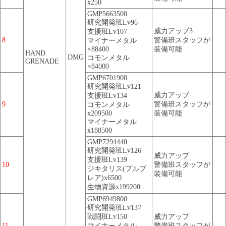
x250
GMP5663500
研究開発班Lv96
威力アップ3
支援班Lv107
8
警備班スタッフが
マイナーメタル
×88400
装備可能
HAND
DMG
コモンメタル
GRENADE
×84000
GMP6701900
研究開発班Lv121
威力アップ
支援班Lv134
9
警備班スタッフが
コモンメタル
x209500
装備可能
マイナーメタル
x188500
GMP7294440
研究開発班Lv126
威力アップ
支援班Lv139
10
警備班スタッフが
ジキタリス(プルプ
装備可能
レア)x6500
生物資源x199200
GMP6949800
研究開発班Lv137
戦闘班Lv150
威力アップ
11
マイナーメタル
警備班スタッフが