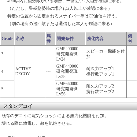
40m以内に複数敵がいる場合、一番近い2人組が確認に来る。
（ただし、警戒態勢時の場合は2人以上が確認に来る）
特定の位置から固定されるスナイパー等はCP通信を行う。
（別の場所の巡回敵または通信した本人が確認に来る）
属
備
Grade
名称
開発条件
強化内容
性
考
GMP200000
スピーカー機能を付
3
研究開発班
加
Lv24
GMP440000
耐久力アップ1
ACTIVE
4
---
研究開発班
DECOY
携行数アップ1
Lv38
GMP660000
耐久力アップ2
5
研究開発班
携行数アップ2
Lv56
スタンデコイ
既存のデコイに電気ショックによる無力化機能を付加。
壊れる際に放電し、敵を気絶させる。