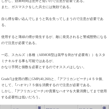
しかし、効果時間は意外と短いので注意が必要である。
また、ガスマスクをした兵士には無効である。
自ら煙を吸い込んでしまうと気を失ってしまうので注意が必要であ
る。
使用すると薄緑の煙が発生するが、敵に発見されると警戒態勢になる
ので注意が必要である。
一応、スカルズ（各種（ARMOR型は装甲を剥がす必要有））をスタ
ミナキルする事も可能ではあるが、
かなり手間と個数を必要とするのでオススメはしない。
Grade7は使用の際にGMP(40,260)と、｢アフリカンピーチ｣４５９個、
そして、｢ハオマ｣７５個を消費するので注意が必要である。
しかし、｢アフリカンピーチ｣や貴重なハオマを大量消費してまで使用
する必要性は低いだろう。
属
備