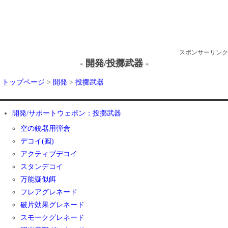
スポンサーリンク
- 開発/投擲武器 -
トップページ
>
開発
>
投擲武器
開発/サポートウェポン：投擲武器
空の銃器用弾倉
デコイ(囮)
アクティブデコイ
スタンデコイ
万能疑似餌
フレアグレネード
破片効果グレネード
スモークグレネード