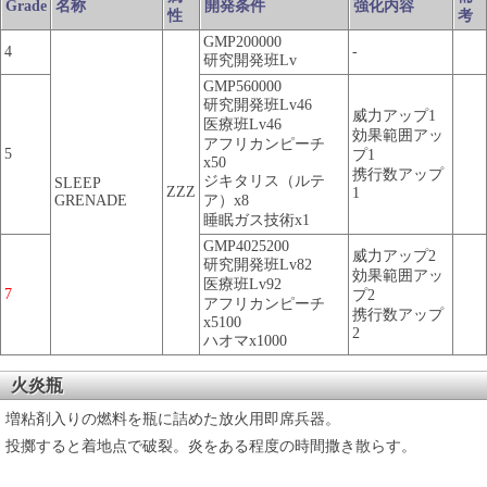
Grade
名称
開発条件
強化内容
性
考
GMP200000
4
-
研究開発班Lv
GMP560000
研究開発班Lv46
威力アップ1
医療班Lv46
効果範囲アッ
アフリカンピーチ
5
プ1
x50
携行数アップ
ジキタリス（ルテ
SLEEP
ZZZ
1
GRENADE
ア）x8
睡眠ガス技術x1
GMP4025200
威力アップ2
研究開発班Lv82
効果範囲アッ
医療班Lv92
7
プ2
アフリカンピーチ
携行数アップ
x5100
2
ハオマx1000
火炎瓶
増粘剤入りの燃料を瓶に詰めた放火用即席兵器。
投擲すると着地点で破裂。炎をある程度の時間撒き散らす。