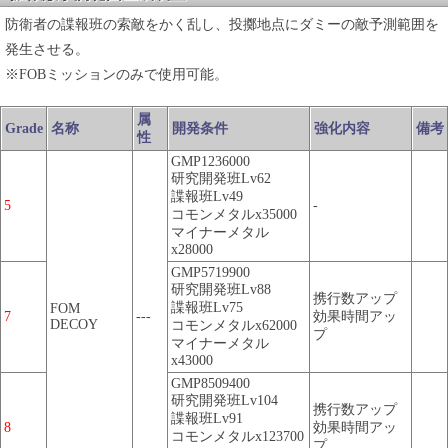
防衛者の諜報班の索敵をかく乱し、投擲地点にダミーの敵予測範囲を
発生させる。
※FOBミッションのみで使用可能。
属
Grade
名称
開発条件
強化内容
備考
性
GMP1236000
研究開発班Lv62
諜報班Lv49
5
-
コモンメタルx35000
マイナーメタル
x28000
GMP5719900
研究開発班Lv88
携行数アップ
諜報班Lv75
FOM
7
---
効果時間アッ
DECOY
コモンメタルx62000
プ
マイナーメタル
x43000
GMP8509400
研究開発班Lv104
携行数アップ
諜報班Lv91
8
効果時間アッ
コモンメタルx123700
プ