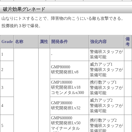
破片効果グレネード
山なりにトスすることで、障害物の向こうにいる敵も攻撃できる。
投擲後約３秒で爆発。
備
Grade
名称
属性
開発条件
強化内容
考
警備班スタッフが
1
-
装備可能
威力アップ1
GMP80000
2
警備班スタッフが
研究開発班Lv8
装備可能
GMP180000
携行数アップ1
研究開発班Lv18
3
警備班スタッフが
コモンメタルx300
装備可能
威力アップ2
GMP380000
4
警備班スタッフが
研究開発班Lv32
装備可能
GMP600000
携行数アップ2
研究開発班Lv50
5
警備班スタッフが
マイナーメタル
装備可能