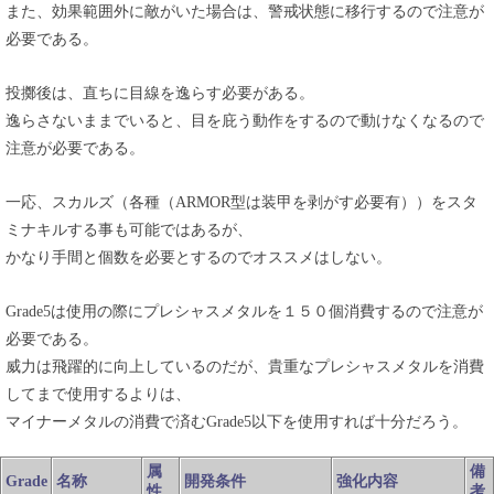
また、効果範囲外に敵がいた場合は、警戒状態に移行するので注意が
必要である。
投擲後は、直ちに目線を逸らす必要がある。
逸らさないままでいると、目を庇う動作をするので動けなくなるので
注意が必要である。
一応、スカルズ（各種（ARMOR型は装甲を剥がす必要有））をスタ
ミナキルする事も可能ではあるが、
かなり手間と個数を必要とするのでオススメはしない。
Grade5は使用の際にプレシャスメタルを１５０個消費するので注意が
必要である。
威力は飛躍的に向上しているのだが、貴重なプレシャスメタルを消費
してまで使用するよりは、
マイナーメタルの消費で済むGrade5以下を使用すれば十分だろう。
属
備
Grade
名称
開発条件
強化内容
性
考