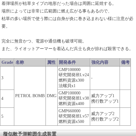
着弾場所が枯草タイプの地形だった場合は周囲に延焼する。
場所によっては非常に広範囲に燃え広がる事もあるので、
枯草の多い場所で使う際には自身が炎に巻き込まれない様に注意が必
要。
完全に無音かつ、電源や通信機も破壊可能。
また、ライオットアーマーを着込んだ兵士も炎が掠れば殺害できる。
Grade
名称
属性
開発条件
強化内容
備考
GMP100000
研究開発班Lv24
3
-
燃料資源x300
法螺貝x1
GMP100000
PETROL BOMB
DMG
威力アップ1
研究開発班Lv38
4
携行数アップ1
燃料資源x400
GMP660000
威力アップ2
研究開発班Lv57
5
携行数アップ2
燃料資源x500
擬似敵予測範囲生成装置