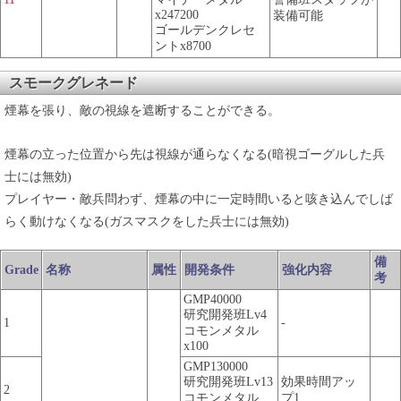
x247200
装備可能
ゴールデンクレセ
ントx8700
スモークグレネード
煙幕を張り、敵の視線を遮断することができる。
煙幕の立った位置から先は視線が通らなくなる(暗視ゴーグルした兵
士には無効)
プレイヤー・敵兵問わず、煙幕の中に一定時間いると咳き込んでしば
らく動けなくなる(ガスマスクをした兵士には無効)
備
Grade
名称
属性
開発条件
強化内容
考
GMP40000
研究開発班Lv4
1
-
コモンメタル
x100
GMP130000
研究開発班Lv13
効果時間アッ
2
コモンメタル
プ1