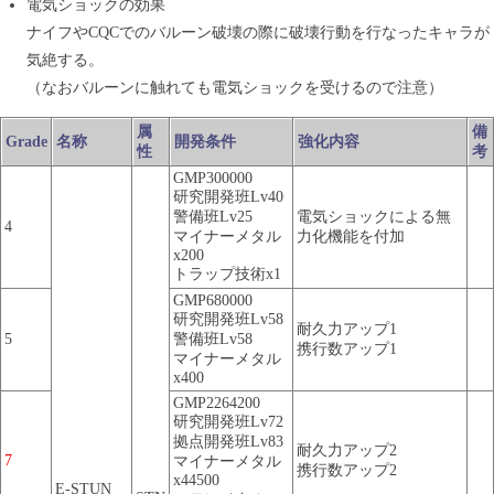
電気ショックの効果
ナイフやCQCでのバルーン破壊の際に破壊行動を行なったキャラが
気絶する。
（なおバルーンに触れても電気ショックを受けるので注意）
属
備
Grade
名称
開発条件
強化内容
性
考
GMP300000
研究開発班Lv40
警備班Lv25
電気ショックによる無
4
マイナーメタル
力化機能を付加
x200
トラップ技術x1
GMP680000
研究開発班Lv58
耐久力アップ1
5
警備班Lv58
携行数アップ1
マイナーメタル
x400
GMP2264200
研究開発班Lv72
拠点開発班Lv83
耐久力アップ2
7
マイナーメタル
携行数アップ2
x44500
E-STUN