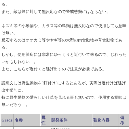
る。
また、敵は煙に対して無反応なので警戒態勢にはならない。
ネズミ等の小動物や、カラス等の鳥類は無反応なので使用しても意味
は無い。
反応するのはオオカミ等やヤギ等の大型の肉食動物や草食動物であ
る。
しかし、使用箇所には非常にゆっくりと近付いて来るので、じれった
いかもしれない…。
また、こちらが近付くと逃げ出すので注意が必要である。
説明文には野生動物を“釘付け”にするとあるが、実際は近付けば逃げ
出す挙句に、
特に野生動物の愛らしい仕草を見れる事も無いので、使用する意味は
無いだろう…。
属
備
Grade
名称
開発条件
強化内容
性
考