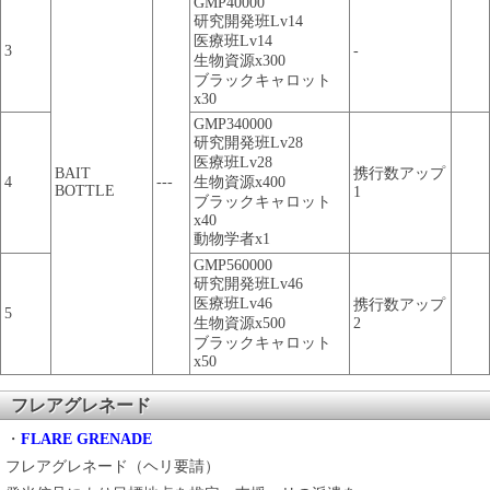
GMP40000
研究開発班Lv14
医療班Lv14
3
-
生物資源x300
ブラックキャロット
x30
GMP340000
研究開発班Lv28
医療班Lv28
BAIT
携行数アップ
4
---
生物資源x400
BOTTLE
1
ブラックキャロット
x40
動物学者x1
GMP560000
研究開発班Lv46
医療班Lv46
携行数アップ
5
生物資源x500
2
ブラックキャロット
x50
フレアグレネード
・
FLARE GRENADE
フレアグレネード（ヘリ要請）