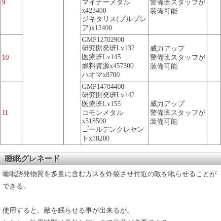
9
マイナーメタル
警備班スタッフが
x423400
装備可能
ジキタリス(プルプレ
ア)x12400
GMP12702900
研究開発班Lv132
威力アップ
医療班Lv145
10
警備班スタッフが
燃料資源x457300
装備可能
ハオマx8700
GMP14784400
研究開発班Lv142
医療班Lv155
威力アップ
11
コモンメタル
警備班スタッフが
x518500
装備可能
ゴールデンクレセン
トx18200
睡眠グレネード
睡眠誘発物質を多量に含むガスを炸裂させ付近の敵を眠らせることが
できる。
使用すると、敵を眠らせる事が出来るが。