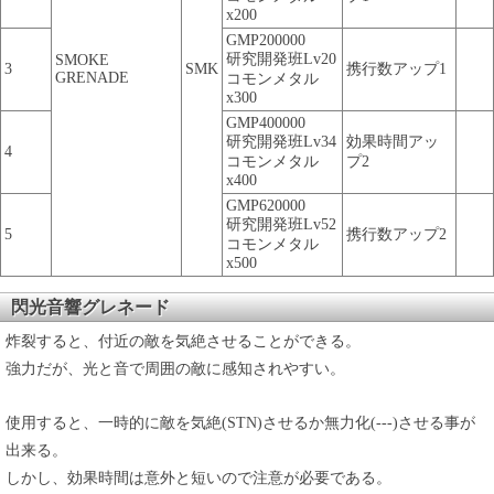
x200
GMP200000
研究開発班Lv20
SMOKE
3
SMK
携行数アップ1
GRENADE
コモンメタル
x300
GMP400000
研究開発班Lv34
効果時間アッ
4
コモンメタル
プ2
x400
GMP620000
研究開発班Lv52
5
携行数アップ2
コモンメタル
x500
閃光音響グレネード
炸裂すると、付近の敵を気絶させることができる。
強力だが、光と音で周囲の敵に感知されやすい。
使用すると、一時的に敵を気絶(STN)させるか無力化(---)させる事が
出来る。
しかし、効果時間は意外と短いので注意が必要である。