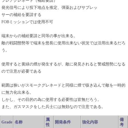
フレアグレネード（補給要請）
発光信号により投下地点を推定、弾薬およびサプレッ
サーの補給を要請する
FOBミッションでは使用不可
端末からの補給要請と同等の事が出来る。
敵の戦闘態勢等で端末を悠長に使用出来ない状況では活用出来るだろ
う。
使用すると黄緑の煙が発生するが、敵に発見されると警戒態勢になる
ので注意が必要である
範囲は狭いがスモークグレネードと同様に煙で咳き込んで敵を一時的
に無力化出来る。
しかし、その目的の為に使用する必要性は皆無だろう。
また、ガスマスクをした兵士には無効なので注意である。
属
備
Grade
名称
開発条件
強化内容
性
考