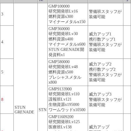
GMP100000
研究開発班Lv16
警備班スタッフが
3
燃料資源x300
装備可能
マイナーメタルx150
GMP360000
研究開発班Lv30
威力アップ1
燃料資源x400
携行数アップ1
4
マイナーメタルx600
警備班スタッフが
STUN GRENADE開
装備可能
発資料x1
GMP580000
威力アップ2
研究開発班Lv48
携行数アップ2
5
燃料資源x500
警備班スタッフが
プレシャスメタル
装備可能
x800
GMP9133900
研究開発班Lv110
威力アップ3
諜報班Lv121
8
警備班スタッフが
生物資源x195000
装備可能
STUN
STN
ワームウッドx10500
GRENADE
GMP11609200
研究開発班Lv125
医療班Lv138
威力アップ