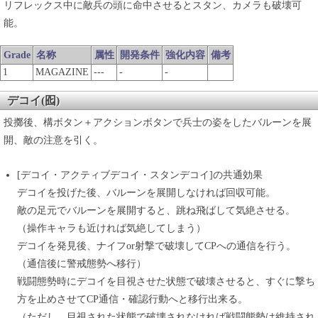
リフレックス中に敵兵の頭に命中させるとスタン、カメラも破壊可
能。
Grade
名称
属性
開発条件
強化内容
備考
1
MAGAZINE
---
-
-
デコイ(囮)
投擲後、構ボタン＋アクションボタンで兵士の姿をしたバルーンを展
開、敵の注意を引く。
[デコイ・アクティブデコイ・スタンデコイ]の共通効果
デコイを投げた後、バルーンを展開しなければ回収可能。
敵の足元でバルーンを展開すると、跳ね飛ばして気絶させる。
（操作キャラも近ければ気絶してしまう）
デコイを発見後、ナイフor射撃で破壊してCPへの通信を行う。
（通信後に警戒態勢へ移行）
戦闘態勢時にデコイを目視させた状態で破壊させると、すぐに撃ち
方を止めさせてCP通信・確認行動へと移行出来る。
（ただし、目視された状態で破壊されなければ戦闘態勢は維持され