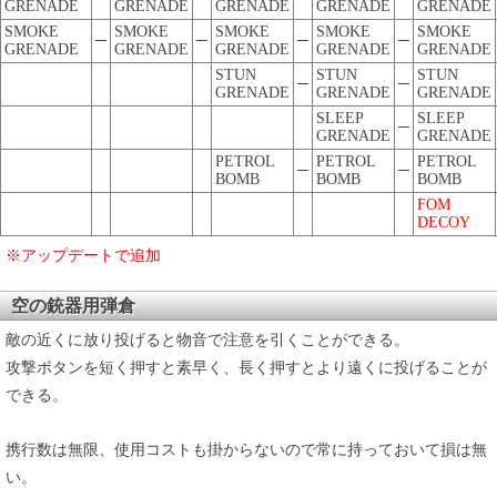
GRENADE
GRENADE
GRENADE
GRENADE
GRENADE
SMOKE
SMOKE
SMOKE
SMOKE
SMOKE
─
─
─
─
GRENADE
GRENADE
GRENADE
GRENADE
GRENADE
STUN
STUN
STUN
─
─
GRENADE
GRENADE
GRENADE
SLEEP
SLEEP
─
GRENADE
GRENADE
PETROL
PETROL
PETROL
─
─
BOMB
BOMB
BOMB
FOM
DECOY
※アップデートで追加
空の銃器用弾倉
敵の近くに放り投げると物音で注意を引くことができる。
攻撃ボタンを短く押すと素早く、長く押すとより遠くに投げることが
できる。
携行数は無限、使用コストも掛からないので常に持っておいて損は無
い。