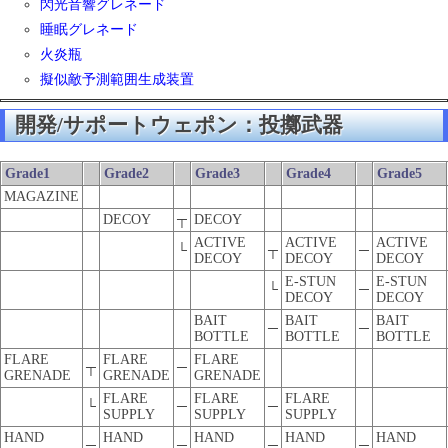
閃光音響グレネード
睡眠グレネード
火炎瓶
擬似敵予測範囲生成装置
開発/サポートウェポン：投擲武器
Grade1
Grade2
Grade3
Grade4
Grade5
MAGAZINE
DECOY
┬
DECOY
ACTIVE
ACTIVE
ACTIVE
└
┬
─
DECOY
DECOY
DECOY
E-STUN
E-STUN
└
─
DECOY
DECOY
BAIT
BAIT
BAIT
─
─
BOTTLE
BOTTLE
BOTTLE
FLARE
FLARE
FLARE
┬
─
GRENADE
GRENADE
GRENADE
FLARE
FLARE
FLARE
└
─
─
SUPPLY
SUPPLY
SUPPLY
HAND
HAND
HAND
HAND
HAND
─
─
─
─