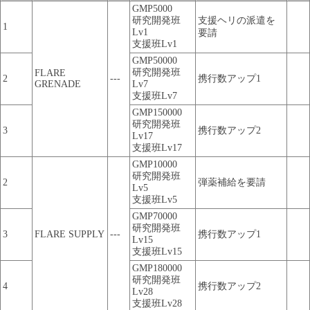
GMP5000
研究開発班
支援ヘリの派遣を
1
Lv1
要請
支援班Lv1
GMP50000
研究開発班
FLARE
2
---
携行数アップ1
GRENADE
Lv7
支援班Lv7
GMP150000
研究開発班
3
携行数アップ2
Lv17
支援班Lv17
GMP10000
研究開発班
2
弾薬補給を要請
Lv5
支援班Lv5
GMP70000
研究開発班
3
FLARE SUPPLY
---
携行数アップ1
Lv15
支援班Lv15
GMP180000
研究開発班
4
携行数アップ2
Lv28
支援班Lv28