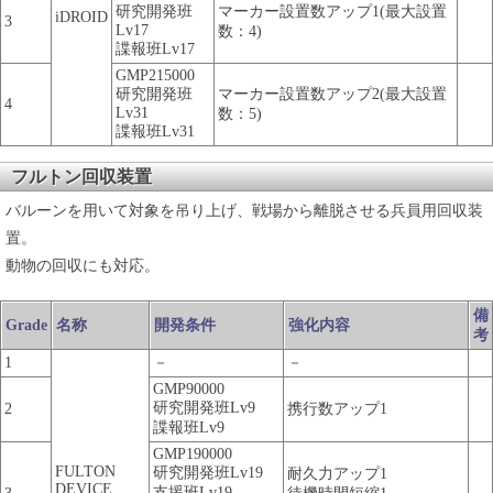
研究開発班
マーカー設置数アップ1(最大設置
iDROID
3
Lv17
数：4)
諜報班Lv17
GMP215000
研究開発班
マーカー設置数アップ2(最大設置
4
Lv31
数：5)
諜報班Lv31
フルトン回収装置
バルーンを用いて対象を吊り上げ、戦場から離脱させる兵員用回収装
置。
動物の回収にも対応。
備
Grade
名称
開発条件
強化内容
考
1
－
－
GMP90000
研究開発班Lv9
2
携行数アップ1
諜報班Lv9
GMP190000
FULTON
研究開発班Lv19
耐久力アップ1
DEVICE
支援班Lv19