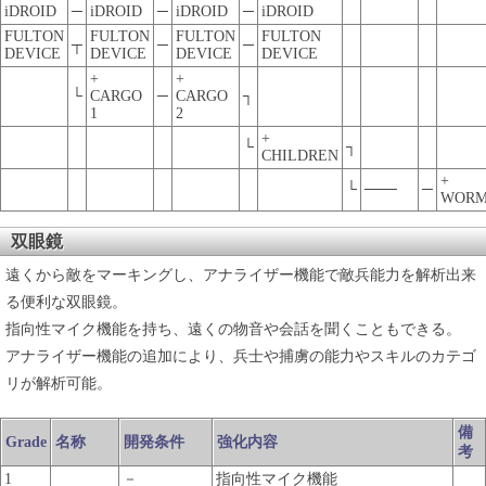
iDROID
─
iDROID
─
iDROID
─
iDROID
FULTON
FULTON
FULTON
FULTON
┬
─
─
DEVICE
DEVICE
DEVICE
DEVICE
+
+
└
CARGO
─
CARGO
┐
1
2
+
└
┐
CHILDREN
+
└
───
─
WORM
双眼鏡
遠くから敵をマーキングし、アナライザー機能で敵兵能力を解析出来
る便利な双眼鏡。
指向性マイク機能を持ち、遠くの物音や会話を聞くこともできる。
アナライザー機能の追加により、兵士や捕虜の能力やスキルのカテゴ
リが解析可能。
備
Grade
名称
開発条件
強化内容
考
1
－
指向性マイク機能