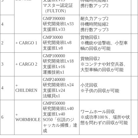
3
待機時間短縮1
マスター認定証
携行数アップ2
（FULTON）
GMP390000
耐久力アップ2
研究開発班Lv33
4
待機時間短縮2
支援班Lv33
携行数アップ3
GMP30000
貨物回収1
研究開発班Lv8
2
+ CARGO 1
※機銃や迫撃砲、小型車
支援班Lv8
輌の回収が可能
GMP100000
貨物回収2
研究開発班Lv18
3
+ CARGO 2
※コンテナや対空兵器、
支援班Lv16
大型車輌の回収が可能
運搬技術x1
GMP240000
研究開発班Lv24
小児回収
+
4
CHILDREN
支援班Lv24
※子供の回収が可能
法螺貝x1
GMP850000
研究開発班Lv40
ワームホール回収
支援班Lv40
+
6
※成功率100％、場所や状
WORMHOLE
SO50「伝説のジ
態を問わずの回収が可能
ャッカル捕獲」達
成