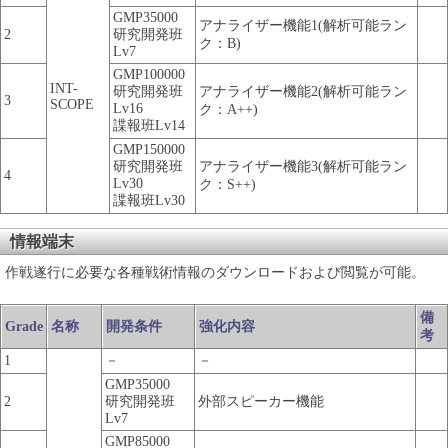
GMP35000
アナライザー機能1(解析可能ラン
2
研究開発班
ク：B)
Lv7
GMP100000
INT-
研究開発班
アナライザー機能2(解析可能ラン
3
SCOPE
Lv16
ク：A++)
諜報班Lv14
GMP150000
研究開発班
アナライザー機能3(解析可能ラン
4
Lv30
ク：S++)
諜報班Lv30
情報端末
作戦遂行に必要な各種戦術情報のダウンロードおよび閲覧が可能。
備
Grade
名称
開発条件
強化内容
考
1
－
－
GMP35000
2
研究開発班
外部スピーカー機能
Lv7
GMP85000