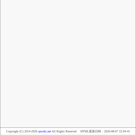
Copyright (C) 2014-2026
spwiki.net
All Rights Reserved HTML更新日時：
2026-08-07 22:04:41