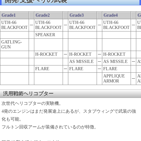
開発/支援ヘリの武装
Grade1
Grade2
Grade3
Grade4
G
UTH-66
UTH-66
UTH-66
UTH-66
U
─
─
─
─
BLACKFOOT
BLACKFOOT
BLACKFOOT
BLACKFOOT
B
SPEAKER
GATLING-
GUN
H-ROCKET
─
H-ROCKET
─
H-ROCKET
AS MISSILE
─
AS MISSILE
─
A
FLARE
─
FLARE
─
FLARE
APPLIQUE
A
─
ARMOR
A
汎用戦術ヘリコプター
次世代ヘリコプターの実験機。
4発のエンジンはまだ発展途上にあるが、スタブウィングで武装の強
化も可能。
フルトン回収アームが装備されているのが特徴。