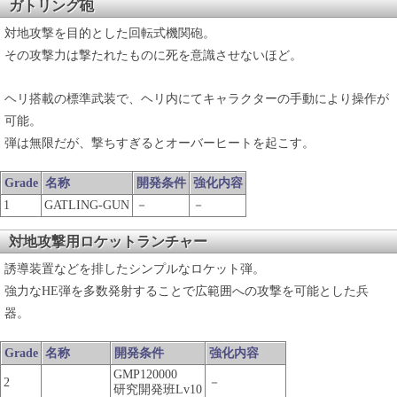
ガトリング砲
対地攻撃を目的とした回転式機関砲。
その攻撃力は撃たれたものに死を意識させないほど。
ヘリ搭載の標準武装で、ヘリ内にてキャラクターの手動により操作が
可能。
弾は無限だが、撃ちすぎるとオーバーヒートを起こす。
Grade
名称
開発条件
強化内容
1
GATLING-GUN
－
－
対地攻撃用ロケットランチャー
誘導装置などを排したシンプルなロケット弾。
強力なHE弾を多数発射することで広範囲への攻撃を可能とした兵
器。
Grade
名称
開発条件
強化内容
GMP120000
2
－
研究開発班Lv10