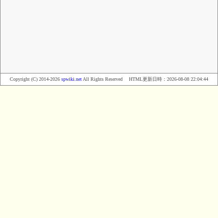
Copyright (C) 2014-2026
spwiki.net
All Rights Reserved HTML更新日時：
2026-08-08 22:04:44