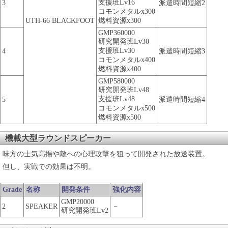
支援班Lv16
3
派遣時間短縮2
コモンメタルx300
UTH-66 BLACKFOOT
燃料資源x300
GMP360000
研究開発班Lv30
支援班Lv30
4
派遣時間短縮3
コモンメタルx400
燃料資源x400
GMP580000
研究開発班Lv48
支援班Lv48
5
派遣時間短縮4
コモンメタルx500
燃料資源x500
機載大型ラウンドスピーカー
味方の士気高揚や敵への心理攻撃を狙って開発された放送装置。
但し、実戦での効果は不明。
Grade
名称
開発条件
強化内容
GMP20000
2
SPEAKER
－
研究開発班Lv2