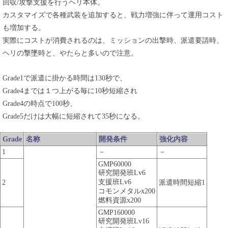
回収/攻撃支援を行うヘリ本体。
カスタマイズで各種武装を追加すると、戦力増強に伴って運用コスト
も増加する。
実際にコストが消費されるのは、ミッションの出撃時、派遣要請時、
ヘリの撃墜時と、やたらと多いので注意。
Grade1で派遣に掛かる時間は130秒で、
Grade4までは１つ上がる毎に10秒短縮され
Grade4の時点で100秒、
Grade5だけは大幅に短縮されて35秒になる。
Grade
名称
開発条件
強化内容
1
－
－
GMP60000
研究開発班Lv6
支援班Lv6
2
派遣時間短縮1
コモンメタルx200
燃料資源x200
GMP160000
研究開発班Lv16