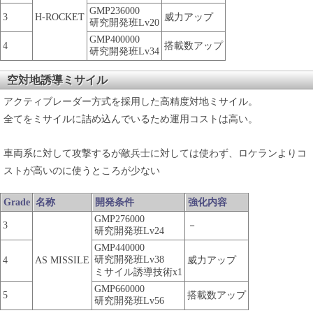
GMP236000
3
H-ROCKET
威力アップ
研究開発班Lv20
GMP400000
4
搭載数アップ
研究開発班Lv34
空対地誘導ミサイル
アクティブレーダー方式を採用した高精度対地ミサイル。
全てをミサイルに詰め込んでいるため運用コストは高い。
車両系に対して攻撃するが敵兵士に対しては使わず、ロケランよりコ
ストが高いのに使うところが少ない
Grade
名称
開発条件
強化内容
GMP276000
3
－
研究開発班Lv24
GMP440000
研究開発班Lv38
4
AS MISSILE
威力アップ
ミサイル誘導技術x1
GMP660000
5
搭載数アップ
研究開発班Lv56