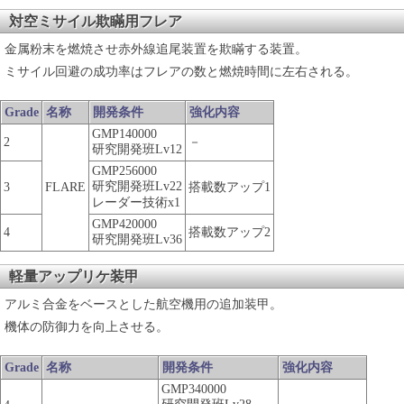
対空ミサイル欺瞞用フレア
金属粉末を燃焼させ赤外線追尾装置を欺瞞する装置。
ミサイル回避の成功率はフレアの数と燃焼時間に左右される。
Grade
名称
開発条件
強化内容
GMP140000
2
－
研究開発班Lv12
GMP256000
研究開発班Lv22
3
FLARE
搭載数アップ1
レーダー技術x1
GMP420000
4
搭載数アップ2
研究開発班Lv36
軽量アップリケ装甲
アルミ合金をベースとした航空機用の追加装甲。
機体の防御力を向上させる。
Grade
名称
開発条件
強化内容
GMP340000