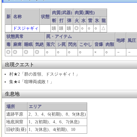
肉質(武器)
肉質(属性)
新
名称
状態
斬
打
弾
火
水
雷
氷
龍
ドスジャギィ
頭
頭
頭
◎
○
○
○
△
状態異常
罠・アイテム
咆哮
風圧
毒
麻痺
睡眠
気絶
落穴
シ罠
閃光
こやし
音爆
肉類
◎
◎
◎
◎
○
○
○
○
×
○
－
－
出現クエスト
村★2「群の首領、ドスジャギィ！」
集★4「喧嘩両成敗！」
生息地
場所
エリア
遺跡平原
2、3、4、6(初期)、8、9(休息)
地底洞窟
1、2(初期)、4、6、7(休息)
旧砂漠(昼)
1、3(休息)、4(初期)、10