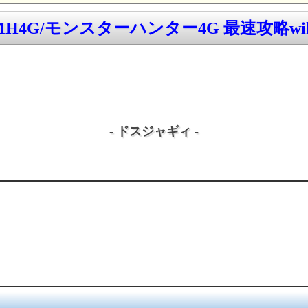
MH4G/モンスターハンター4G 最速攻略wik
- ドスジャギィ -