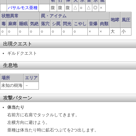
斬
打
弾
火
水
雷
氷
龍
バサルモス亜種
腹
腹
腹
△
○
△
◎
×
状態異常
罠・アイテム
咆哮
風圧
毒
麻痺
睡眠
気絶
落穴
シ罠
閃光
こやし
音爆
肉類
○
○
○
○
○
○
○
○
×
×
大
小
出現クエスト
ギルドクエスト
生息地
場所
エリア
未知の樹海
－
攻撃パターン
体当たり
右前方に右肩でタックルしてきます。
左横方向に避けよう。
亜種は体当たり時に鉱石つぶてを2つ出します。