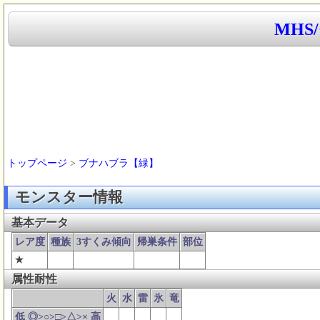
MHS
トップページ
>
ブナハブラ【緑】
モンスター情報
基本データ
レア度
種族
3すくみ傾向
帰巣条件
部位
★
属性耐性
火
水
雷
氷
竜
低 ◎>○>□>△>× 高