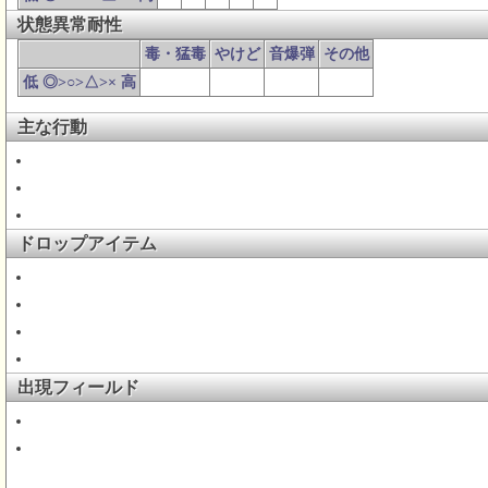
状態異常耐性
毒・猛毒
やけど
音爆弾
その他
低 ◎>○>△>× 高
主な行動
ドロップアイテム
出現フィールド