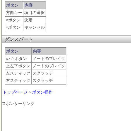
ボタン
内容
方向キー
項目の選択
○ボタン
決定
×ボタン
キャンセル
ダンスパート
ボタン
内容
○×△ボタン
ノートのブレイク
上左下ボタン
ノートのブレイク
左スティック
スクラッチ
右スティック
スクラッチ
トップページ
>
ボタン操作
スポンサーリンク