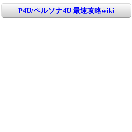
P4U/ペルソナ4U 最速攻略wiki