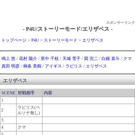
スポンサーリンク
- P4U/ストーリーモード/エリザベス -
トップページ
>
P4U
>
ストーリーモード
>
エリザベス
鳴上 悠
/
花村 陽介
/
里中 千枝
/
天城 雪子
/
巽 完二
/
白鐘 直斗
/
クマ
真田 明彦
/
桐条 美鶴
/
アイギス
/
ラビリス
/
エリザベス
エリザベス
SCENE
対戦相手
内容
1
ラビリス(ペ
2
ルソナ無し)
3
4
クマ
5