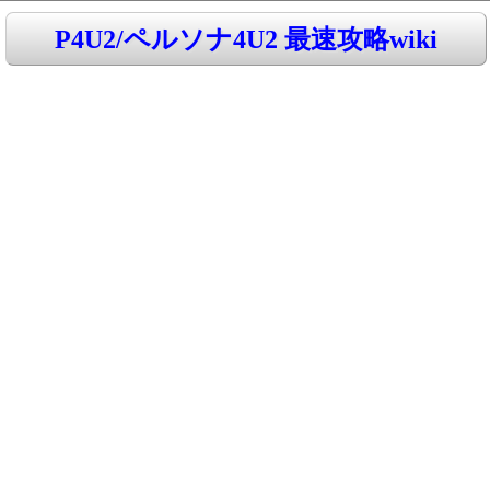
P4U2/ペルソナ4U2 最速攻略wiki