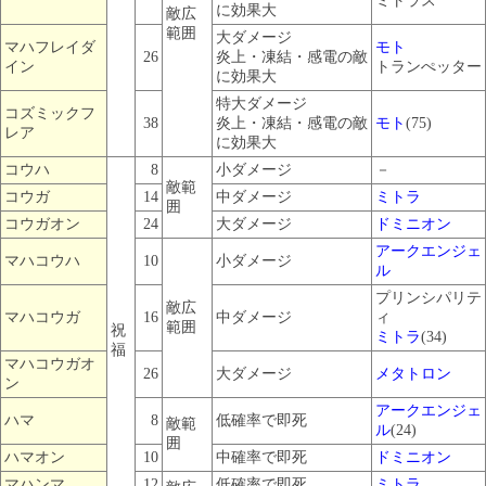
ミトラス
に効果大
敵広
範囲
大ダメージ
マハフレイダ
モト
26
炎上・凍結・感電の敵
イン
トランぺッター
に効果大
特大ダメージ
コズミックフ
38
炎上・凍結・感電の敵
モト
(75)
レア
に効果大
コウハ
8
小ダメージ
－
敵範
コウガ
14
中ダメージ
ミトラ
囲
コウガオン
24
大ダメージ
ドミニオン
アークエンジェ
マハコウハ
10
小ダメージ
ル
プリンシパリテ
敵広
マハコウガ
16
中ダメージ
ィ
範囲
祝
ミトラ
(34)
福
マハコウガオ
26
大ダメージ
メタトロン
ン
アークエンジェ
ハマ
8
低確率で即死
敵範
ル
(24)
囲
ハマオン
10
中確率で即死
ドミニオン
マハンマ
12
低確率で即死
ミトラ