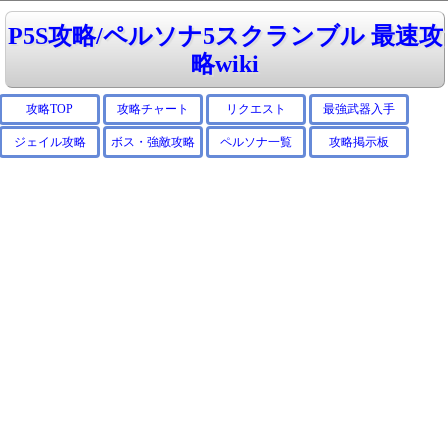
P5S攻略/ペルソナ5スクランブル 最速攻
略wiki
攻略TOP
攻略チャート
リクエスト
最強武器入手
ジェイル攻略
ボス・強敵攻略
ペルソナ一覧
攻略掲示板