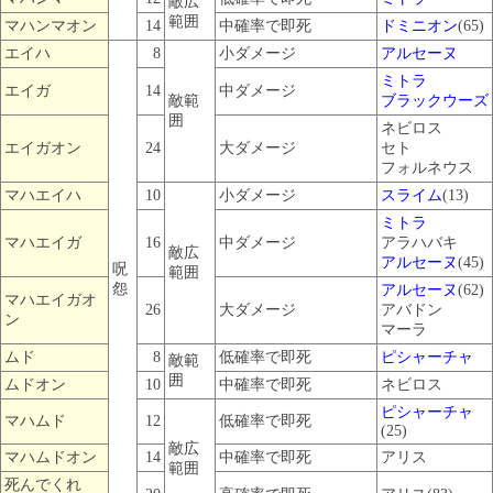
敵広
範囲
マハンマオン
14
中確率で即死
ドミニオン
(65)
エイハ
8
小ダメージ
アルセーヌ
ミトラ
エイガ
14
中ダメージ
敵範
ブラックウーズ
囲
ネビロス
エイガオン
24
大ダメージ
セト
フォルネウス
マハエイハ
10
小ダメージ
スライム
(13)
ミトラ
マハエイガ
16
中ダメージ
アラハバキ
敵広
アルセーヌ
(45)
呪
範囲
怨
アルセーヌ
(62)
マハエイガオ
26
大ダメージ
アバドン
ン
マーラ
ムド
8
低確率で即死
ピシャーチャ
敵範
囲
ムドオン
10
中確率で即死
ネビロス
ピシャーチャ
マハムド
12
低確率で即死
(25)
敵広
マハムドオン
14
中確率で即死
アリス
範囲
死んでくれ