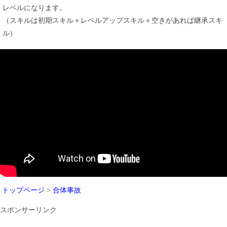
レベルになります。
（スキルは初期スキル＋レベルアップスキル＋空きがあれば継承スキ
ル）
トップページ
>
合体事故
スポンサーリンク