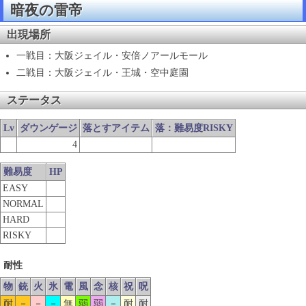
暗夜の雷帝
出現場所
一戦目：大阪ジェイル・安倍ノアールモール
二戦目：大阪ジェイル・王城・空中庭園
ステータス
Lv
ダウンゲージ
落とすアイテム
落：難易度RISKY
4
難易度
HP
EASY
NORMAL
HARD
RISKY
耐性
物
銃
火
氷
電
風
念
核
祝
呪
耐
－
－
－
無
弱
弱
－
耐
耐