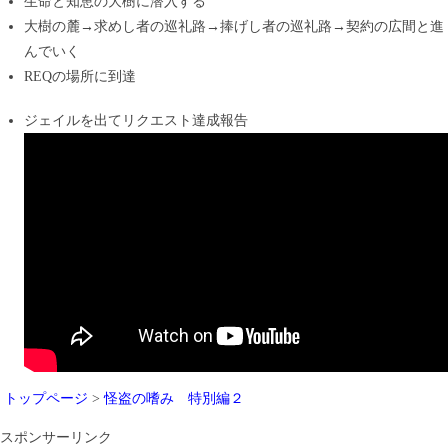
生命と知恵の大樹に潜入する
大樹の麓→求めし者の巡礼路→捧げし者の巡礼路→契約の広間と進
んでいく
REQの場所に到達
ジェイルを出てリクエスト達成報告
トップページ
>
怪盗の嗜み 特別編２
スポンサーリンク