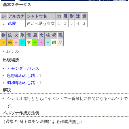
基本ステータス
Lv
アルカナ
シャドウ名
力
魔
耐
速
運
2
恋愛
迷いへ誘う少女
1
3
3
4
2
物
銃
火
氷
電
風
念
核
祝
呪
－
弱
－
弱
耐
－
－
－
耐
弱
・HP：86
出現場所
カモシダ・パレス
思想奪われし路
：1
調和奪われし路
：1
解説
シナリオ進行とともにイベントで一番最初に仲間になるペルソナで
す。
ペルソナ作成方法例
（通常の2身ギロチン法則による作成法無し）