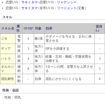
恋愛LV6・
サキミタマ
×恋愛LV19・
リャナンシー
恋愛LV6・
サキミタマ
×皇帝LV10・
リージェント
(宝魔）
スキル
属
習得
スキル名
SP/HP
対象
効果
性
Lv
電
小ダメージを与える・まれに感
ジオ
4
敵1体
-
撃
電させる
回
味方1
ディア
3
HPを小回復する
-
復
体
回
味方1
眩暈・忘却・睡眠・空腹状態を
パトラ
4
3
復
体
治療する
タルカジ
補
味方1
3ターンの間、攻撃力を上昇させ
8
5
ャ
助
体
る
自
混乱耐性
-
自身
混乱にかかりにくくなる
6
動
性格・会話
・性格：弱気