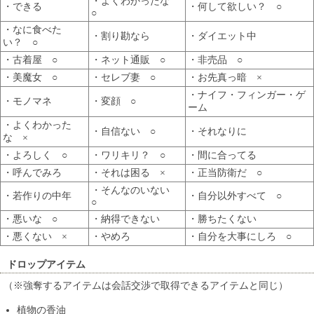
・よくわかったな
・できる
・何して欲しい？ ○
○
・なに食べた
・割り勘なら
・ダイエット中
い？ ○
・古着屋 ○
・ネット通販 ○
・非売品 ○
・美魔女 ○
・セレブ妻 ○
・お先真っ暗 ×
・ナイフ・フィンガー・ゲ
・モノマネ
・変顔 ○
ーム
・よくわかった
・自信ない ○
・それなりに
な ×
・よろしく ○
・ワリキリ？ ○
・間に合ってる
・呼んでみろ
・それは困る ×
・正当防衛だ ○
・そんなのいない
・若作りの中年
・自分以外すべて ○
○
・悪いな ○
・納得できない
・勝ちたくない
・悪くない ×
・やめろ
・自分を大事にしろ ○
ドロップアイテム
（※強奪するアイテムは会話交渉で取得できるアイテムと同じ）
植物の香油