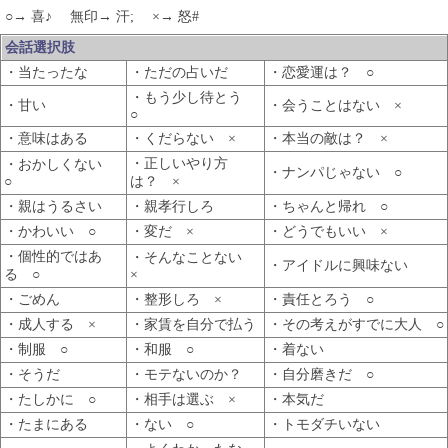
○→ 喜♪ 無印→ 汗; ×→ 怒#
会話選択肢
・当たったな
・ただの占いだ
・恋愛運は？ ○
・もう少し待とう
・甘い
・会うことはない ×
○
・意味はある
・くだらない ×
・本当の敵は？ ×
・正しいやり方
・おかしくない
・ナンパじゃない ○
○
は？ ×
・親はうるさい
・親孝行しろ
・ちゃんと帰れ ○
・かわいい ○
・変だ ×
・どうでもいい ×
・個性的ではあ
・そんなことない
・アイドルに興味ない
る ○
×
・ごめん
・整形しろ ×
・責任とろう ○
・成人する ×
・家賃を自分で払う
・その考えがすでに大人 ○
・制服 ○
・和服 ○
・着ない
・そうだ
・モテないのか？
・自分磨きだ ○
・たしかに ○
・相手は選ぶ ×
・本気だ
・たまにある
・ない ○
・トモダチいない