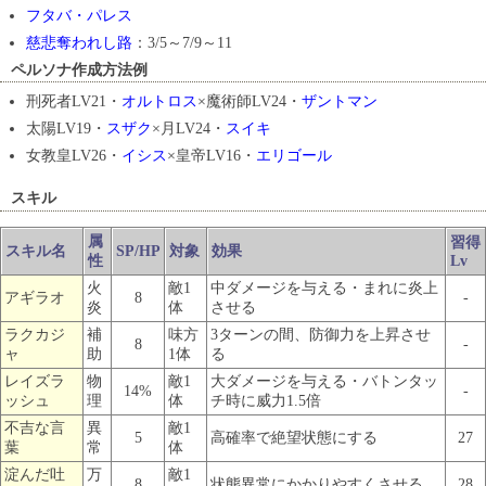
フタバ・パレス
慈悲奪われし路
：3/5～7/9～11
ペルソナ作成方法例
刑死者LV21・
オルトロス
×魔術師LV24・
ザントマン
太陽LV19・
スザク
×月LV24・
スイキ
女教皇LV26・
イシス
×皇帝LV16・
エリゴール
スキル
属
習得
スキル名
SP/HP
対象
効果
性
Lv
火
敵1
中ダメージを与える・まれに炎上
アギラオ
8
-
炎
体
させる
ラクカジ
補
味方
3ターンの間、防御力を上昇させ
8
-
ャ
助
1体
る
レイズラ
物
敵1
大ダメージを与える・バトンタッ
14%
-
ッシュ
理
体
チ時に威力1.5倍
不吉な言
異
敵1
5
高確率で絶望状態にする
27
葉
常
体
淀んだ吐
万
敵1
8
状態異常にかかりやすくさせる
28