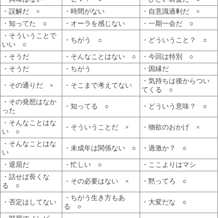
・誤解だ ×
・時間がない
・自意識過剰だ ×
・知ってた ○
・オーラを感じない
・一期一会だ ○
・そういうことで
・ちがう ○
・どういうこと？ ○
いい ○
・そうだ
・そんなことはない ○
・今回は特別 ○
・そうだ
・ちがう
・因縁だ
・気持ちは後からつい
・その通りだ ×
・そこまで考えてない
てくる ○
・その発想はなか
・知ってる ○
・どういう意味？ ○
った
・そんなことはな
・そういうことだ ×
・物欲のおかげ ×
い ○
・そんなことはな
・未成年は関係ない ○
・過激か？ ○
い
・退屈だ
・忙しい ○
・ここよりはマシ
・話せば長くな
・その必要はない ×
・黙ってろ ○
る ○
・ちがう生き方もあ
・否定はしてない
・大変だな ○
る ○