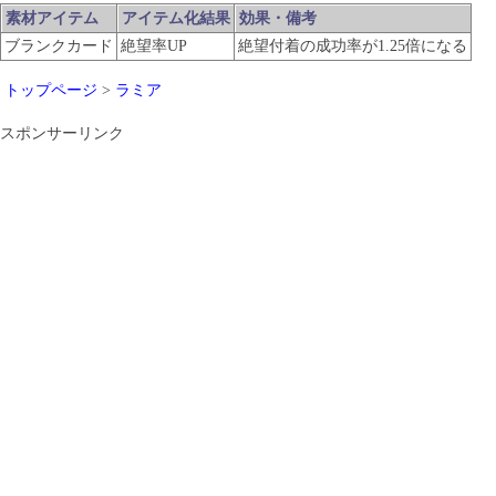
素材アイテム
アイテム化結果
効果・備考
ブランクカード
絶望率UP
絶望付着の成功率が1.25倍になる
トップページ
>
ラミア
スポンサーリンク