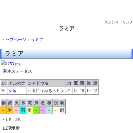
スポンサーリンク
- ラミア -
トップページ
>
ラミア
ラミア
基本ステータス
Lv
アルカナ
シャドウ名
力
魔
耐
速
運
26
女帝
回廊にうねるヘビ女
21
15
18
19
12
物
銃
火
氷
電
風
念
核
祝
呪
－
耐
－
弱
耐
－
－
－
－
耐
・HP：340
出現場所