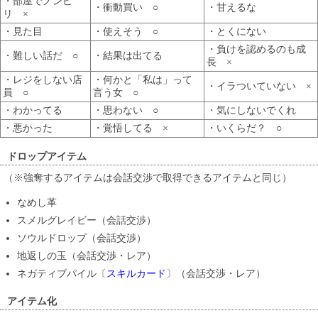
・部屋でノンビ
・衝動買い ○
・甘えるな
リ ×
・見た目
・使えそう ○
・とくにない
・負けを認めるのも成
・難しい話だ ○
・結果は出てる
長 ×
・レジをしない店
・何かと「私は」って
・イラついていない ×
員 ○
言う女 ○
・わかってる
・思わない ○
・気にしないでくれ
・悪かった
・覚悟してる ×
・いくらだ？ ○
ドロップアイテム
（※強奪するアイテムは会話交渉で取得できるアイテムと同じ）
なめし革
スメルグレイビー（会話交渉）
ソウルドロップ（会話交渉）
地返しの玉（会話交渉・レア）
ネガティブパイル〔
スキルカード
〕（会話交渉・レア）
アイテム化