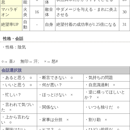
息
能
体
マハラギ
火
敵全
中ダメージを与える・まれに炎上
16
30
オン
炎
体
させる
自
絶望率UP
-
自身
絶望付着の成功率が1.25倍になる
31
動
性格・会話
・性格：陰気
○→ 喜♪ 無印→ 汗; ×→ 怒#
会話選択肢
・あると思う ○
・断言できない ○
・気持ちの問題
・いいと思う ○
・何が悪い？
・自意識過剰 ×
・逆に構ってほしいと
・忙しい？
・ほっとけない ×
か？ ×
・言われて気づい
・関係ない
・いつも独りだ ○
た ×
・上から言わな
・家事は分担 ×
・割り勘 ×
い ○
・興味はない
・ヒマ？ ○
・ひどい前提だ ○