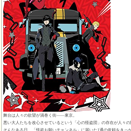
舞台は人々の欲望が渦巻く街――東京。
悪い大人たちを改心させているという「心の怪盗団」の存在が人々の
そんなある日、「怪盗お願いチャンネル」に届いた1通の依頼をきっ