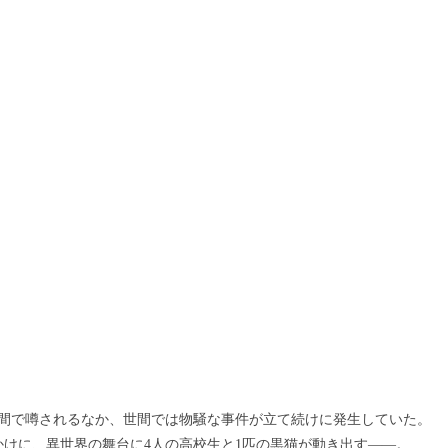
間で噂されるなか、世間では物騒な事件が立て続けに発生していた。
かけに、異世界の舞台に4人の高校生と1匹の黒猫が動き出す――。