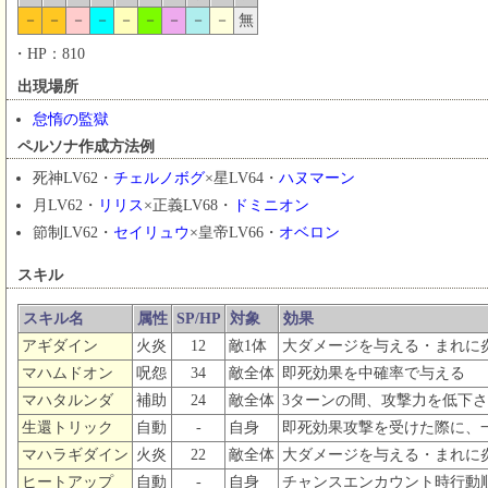
－
－
－
－
－
－
－
－
－
無
・HP：810
出現場所
怠惰の監獄
ペルソナ作成方法例
死神LV62・
チェルノボグ
×星LV64・
ハヌマーン
月LV62・
リリス
×正義LV68・
ドミニオン
節制LV62・
セイリュウ
×皇帝LV66・
オベロン
スキル
スキル名
属性
SP/HP
対象
効果
アギダイン
火炎
12
敵1体
大ダメージを与える・まれに
マハムドオン
呪怨
34
敵全体
即死効果を中確率で与える
マハタルンダ
補助
24
敵全体
3ターンの間、攻撃力を低下
生還トリック
自動
-
自身
即死効果攻撃を受けた際に、一
マハラギダイン
火炎
22
敵全体
大ダメージを与える・まれに
ヒートアップ
自動
-
自身
チャンスエンカウント時行動順