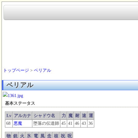
トップページ
>
ベリアル
ベリアル
基本ステータス
Lv
アルカナ
シャドウ名
力
魔
耐
速
運
68
悪魔
堕落の伝道師
45
41
46
43
36
物
銃
火
氷
電
風
念
核
祝
呪