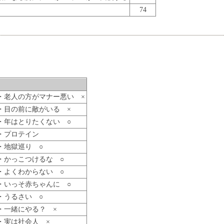
74
・老人の方がマナー悪い ×
・目の前に敵がいる ×
・年はとりたくない ○
・プロテイン
・地獄巡り ○
・かっこつけるな ○
・よくわからない ○
・いっそ赤ちゃんに ○
・うるさい ○
・一緒にやる？ ×
・実は社会人 ×