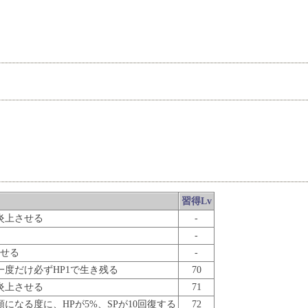
習得Lv
炎上させる
-
-
させる
-
度だけ必ずHP1で生き残る
70
炎上させる
71
になる度に、HPが5%、SPが10回復する
72