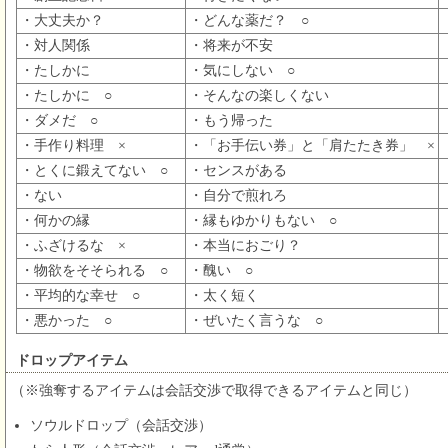
・大丈夫か？
・どんな薬だ？ ○
・対人関係
・将来が不安
・たしかに
・気にしない ○
・たしかに ○
・そんなの楽しくない
・ダメだ ○
・もう帰った
・手作り料理 ×
・「お手伝い券」と「肩たたき券」 ×
・とくに鍛えてない ○
・センスがある
・ない
・自分で煎れろ
・何かの縁
・縁もゆかりもない ○
・ふざけるな ×
・本当におごり？
・物欲をそそられる ○
・醜い ○
・平均的な幸せ ○
・太く短く
・悪かった ○
・ぜいたく言うな ○
ドロップアイテム
（※強奪するアイテムは会話交渉で取得できるアイテムと同じ）
ソウルドロップ（会話交渉）