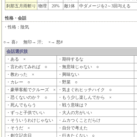
刹那五月雨斬り
物理
20%
敵1体
中ダメージを2～3回与える
性格・会話
・性格：陰気
○→ 喜♪ 無印→ 汗; ×→ 怒#
会話選択肢
・ある ×
・期待するな
・言われてみれば ○
・無意味じゃない ○
・教わった ×
・興味ない
・カレー ○
・野菜 ○
・豪華客船でクルーズ ×
・気まぐれヒッチハイク ○
・恐くないのか？ ○
・もう少し楽しんでから ×
・死んでもらう
・戦う意味は？
・ずっと子供でいい
・大人の方がいい
・そういうわけじゃない
・ムカつくことだらけ
・そうだ ×
・自分で考えた
・創立記念日
・行きたくない ○