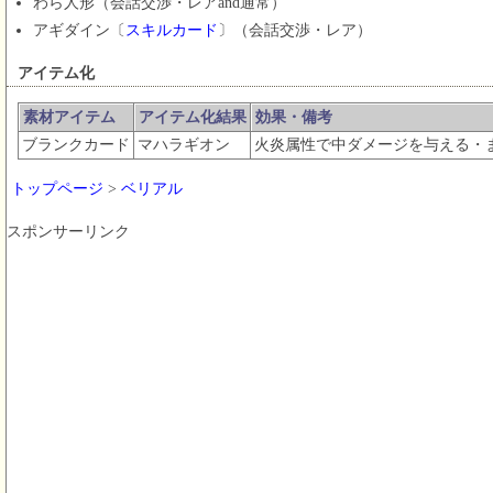
わら人形（会話交渉・レアand通常）
アギダイン〔
スキルカード
〕（会話交渉・レア）
アイテム化
素材アイテム
アイテム化結果
効果・備考
ブランクカード
マハラギオン
火炎属性で中ダメージを与える・
トップページ
>
ベリアル
スポンサーリンク