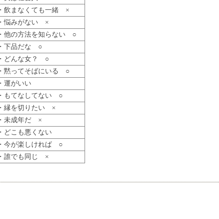
・飲まなくても一緒 ×
・悩みがない ×
・他の方法を知らない ○
・下品だな ○
・どんな女？ ○
・黙ってそばにいる ○
・運がいい
・もてなしてない ○
・縁を切りたい ×
・未成年だ ×
・どこも悪くない
・今が楽しければ ○
・誰でも同じ ×