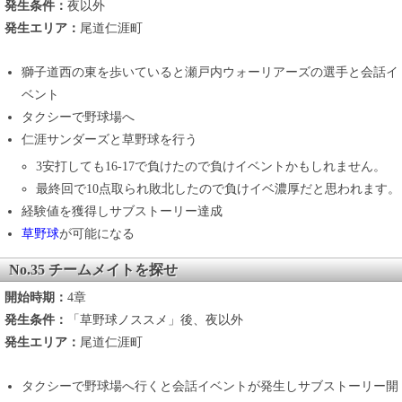
発生条件：
夜以外
発生エリア：
尾道仁涯町
獅子道西の東を歩いていると瀬戸内ウォーリアーズの選手と会話イ
ベント
タクシーで野球場へ
仁涯サンダーズと草野球を行う
3安打しても16-17で負けたので負けイベントかもしれません。
最終回で10点取られ敗北したので負けイベ濃厚だと思われます。
経験値を獲得しサブストーリー達成
草野球
が可能になる
No.35 チームメイトを探せ
開始時期：
4章
発生条件：
「草野球ノススメ」後、夜以外
発生エリア：
尾道仁涯町
タクシーで野球場へ行くと会話イベントが発生しサブストーリー開