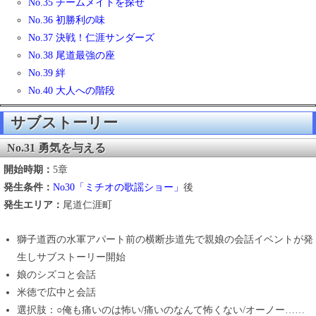
No.35 チームメイトを探せ
No.36 初勝利の味
No.37 決戦！仁涯サンダーズ
No.38 尾道最強の座
No.39 絆
No.40 大人への階段
サブストーリー
No.31 勇気を与える
開始時期：
5章
発生条件：
No30「ミチオの歌謡ショー」
後
発生エリア：
尾道仁涯町
獅子道西の水軍アパート前の横断歩道先で親娘の会話イベントが発
生しサブストーリー開始
娘のシズコと会話
米徳で広中と会話
選択肢：○俺も痛いのは怖い/痛いのなんて怖くない/オーノー……