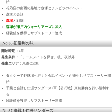
始
花乃窪の南西の路地で森塚とチンピラのイベント
森塚と会話
森塚
と戦闘
森塚が瀬戸内ウォーリアーズに加入
経験値を獲得しサブストーリー達成
No.36 初勝利の味
開始時期：
4章
発生条件：
「チームメイトを探せ」後、夜以外
発生エリア：
尾道仁涯町
タクシーで野球場へ行くと会話イベントが発生しサブストーリー開
始
千葉と会話し仁涯サンダース2軍【公式戦】真剣勝負を行い勝利す
る
経験値を獲得しサブストーリー達成
No.37 決戦！仁涯サンダーズ