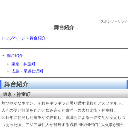
スポンサーリンク
- 舞台紹介 -
トップページ
>
舞台紹介
舞台紹介
東京・神室町
広島・尾道仁涯町
舞台紹介
東京・神室町
煌びやかなネオン。それをギラギラと照り返す濡れたアスファルト。
人々の夢と欲望を丸ごと飲み込んだ東洋一の大歓楽街・神室町。
2012年に勃発した抗争が沈静化し、東城会による一強支配が安定しつ
つあった頃、アジア系住人が群居する通称”亜細亜街”に大火事が発生