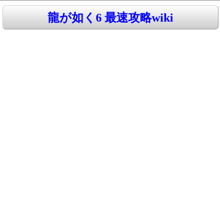
龍が如く6 最速攻略wiki