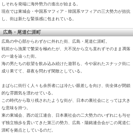
しそれを発端に海外勢力の進出が始まる。
現在では東城会・中国系マフィア・韓国系マフィアの三大勢力が拮抗
し、街は新たな緊張感に包まれている。
広島・尾道仁涯町
広島の中心部からわずかに外れた街、広島・尾道仁涯町。
戦前から漁業で繁栄を極めたが、大不況から立ち直れずそのまま凋落
の一途を辿った街。
海の男たちの欲望を飲み込み続けた遊郭も、今や寂れたスナック街に
成り果てて、昼夜を問わず閑散としている。
まばらに街行く人々も余所者には冷たい眼差しを向け、街全体が閉鎖
的な雰囲気を漂わせている。
この時代から取り残されたような街が、日本の裏社会にとっては大き
な意味を持つ。
東の東城会、西の近江連合、日本裏社会の二大勢力のいずれにも与せ
ず独立独歩を貫いてきた第三の勢力、広島・陽銘連合会がこの尾道仁
涯町を拠点としているのだ。