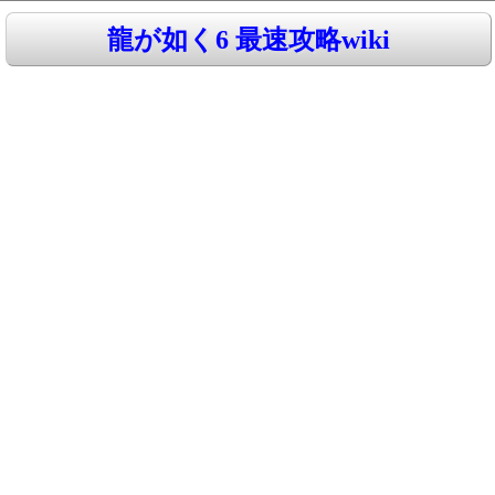
龍が如く6 最速攻略wiki