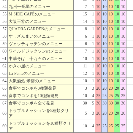
54
九州一番星のメニュー
7
1
10
10
10
10
10
55
M SIDE CAFÉのメニュー
15
1
10
10
10
10
10
56
大阪王将のメニュー
14
1
10
10
10
10
10
57
QUADRA GARDENのメニュー
8
1
10
10
10
10
10
58
すしざんまいのメニュー
6
1
10
10
10
10
10
59
ヴェッテキッチンのメニュー
6
1
10
10
10
10
10
60
ワイルドジャクソンのメニュー
7
1
10
10
10
10
10
61
中華そば 十万石のメニュー
10
1
10
10
10
10
10
62
かき小屋のメニュー
11
1
10
10
10
10
10
63
La Penteのメニュー
12
1
10
10
10
10
10
64
大衆酒処 米徳のメニュー
10
1
10
10
10
10
10
65
食事でコンボを3種類発見
3
3
20
20
20
20
20
66
食事でコンボを10種類発見
10
4
25
25
25
25
25
67
食事でコンボを全て発見
30
5
30
30
30
30
30
トラブルミッションを5種類クリ
68
5
3
20
20
20
20
20
ア
トラブルミッションを10種類クリ
69
10
4
25
25
25
25
25
ア