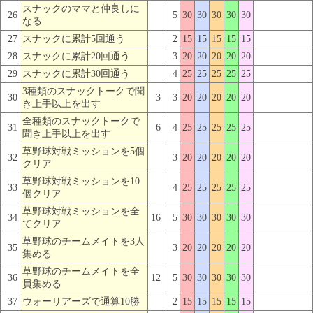
スナックのママと仲良しに
26
5
30
30
30
30
30
なる
27
スナックに累計5回通う
2
15
15
15
15
15
28
スナックに累計20回通う
3
20
20
20
20
20
29
スナックに累計30回通う
4
25
25
25
25
25
3種類のスナックトークで聞
30
3
3
20
20
20
20
20
き上手以上を出す
全種類のスナックトークで
31
6
4
25
25
25
25
25
聞き上手以上を出す
草野球対戦ミッションを5個
32
3
20
20
20
20
20
クリア
草野球対戦ミッションを10
33
4
25
25
25
25
25
個クリア
草野球対戦ミッションを全
34
16
5
30
30
30
30
30
てクリア
草野球のチームメイトを3人
35
3
20
20
20
20
20
集める
草野球のチームメイトを全
36
12
5
30
30
30
30
30
員集める
37
ウォーリアーズで通算10勝
2
15
15
15
15
15