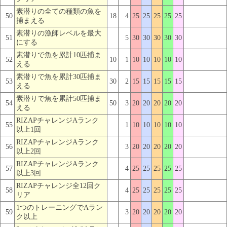
素潜りの全ての種類の魚を
50
18
4
25
25
25
25
25
捕まえる
素潜りの漁師レベルを最大
51
5
30
30
30
30
30
にする
素潜りで魚を累計10匹捕ま
52
10
1
10
10
10
10
10
える
素潜りで魚を累計30匹捕ま
53
30
2
15
15
15
15
15
える
素潜りで魚を累計50匹捕ま
54
50
3
20
20
20
20
20
える
RIZAPチャレンジAランク
55
1
10
10
10
10
10
以上1回
RIZAPチャレンジAランク
56
3
20
20
20
20
20
以上2回
RIZAPチャレンジAランク
57
4
25
25
25
25
25
以上3回
RIZAPチャレンジ全12回ク
58
4
25
25
25
25
25
リア
1つのトレーニングでAラン
59
3
20
20
20
20
20
ク以上