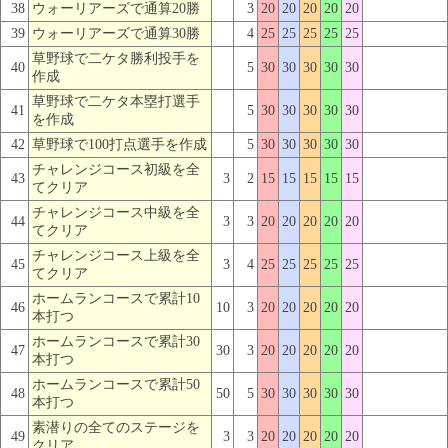
38
ウォーリアーズで通算20勝
3
20
20
20
20
20
39
ウォーリアーズで通算30勝
4
25
25
25
25
25
草野球で二ケタ勝利投手を
40
5
30
30
30
30
30
作成
草野球で二ケタ本塁打選手
41
5
30
30
30
30
30
を作成
42
草野球で100打点選手を作成
5
30
30
30
30
30
チャレンジコース初級を全
43
3
2
15
15
15
15
15
てクリア
チャレンジコース中級を全
44
3
3
20
20
20
20
20
てクリア
チャレンジコース上級を全
45
3
4
25
25
25
25
25
てクリア
ホームランコースで累計10
46
10
3
20
20
20
20
20
本打つ
ホームランコースで累計30
47
30
3
20
20
20
20
20
本打つ
ホームランコースで累計50
48
50
5
30
30
30
30
30
本打つ
素潜りの全てのステージを
49
3
3
20
20
20
20
20
クリア