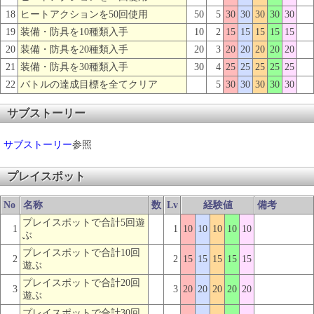
18
ヒートアクションを50回使用
50
5
30
30
30
30
30
19
装備・防具を10種類入手
10
2
15
15
15
15
15
20
装備・防具を20種類入手
20
3
20
20
20
20
20
21
装備・防具を30種類入手
30
4
25
25
25
25
25
22
バトルの達成目標を全てクリア
5
30
30
30
30
30
サブストーリー
サブストーリー
参照
プレイスポット
No
名称
数
Lv
経験値
備考
プレイスポットで合計5回遊
1
1
10
10
10
10
10
ぶ
プレイスポットで合計10回
2
2
15
15
15
15
15
遊ぶ
プレイスポットで合計20回
3
3
20
20
20
20
20
遊ぶ
プレイスポットで合計30回