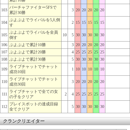
累計10勝
バーチャファイター5FSで
103
3
20
20
20
20
20
累計30勝
ぷよぷよでライバルを5人倒
104
2
15
15
15
15
15
す
ぷよぷよでライバルを全員
105
10
5
30
30
30
30
30
倒す
106
ぷよぷよで累計10勝
3
20
20
20
20
20
107
ぷよぷよで累計20勝
4
25
25
25
25
25
108
ぷよぷよで累計30勝
5
30
30
30
30
30
ライブチャットでチャット
109
1
10
10
10
10
10
成功10回
ライブチャットでチャット
110
3
20
20
20
20
20
成功30回
ライブチャットで全ての女
111
2
4
25
25
25
25
25
の子をクリア
プレイスポットの達成目録
112
5
30
30
30
30
30
全てクリア
クランクリエイター