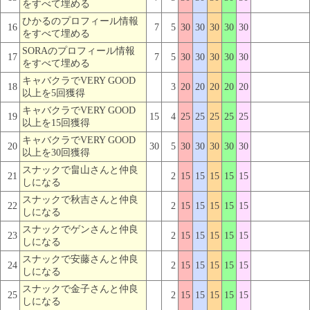
をすべて埋める
ひかるのプロフィール情報
16
7
5
30
30
30
30
30
をすべて埋める
SORAのプロフィール情報
17
7
5
30
30
30
30
30
をすべて埋める
キャバクラでVERY GOOD
18
3
20
20
20
20
20
以上を5回獲得
キャバクラでVERY GOOD
19
15
4
25
25
25
25
25
以上を15回獲得
キャバクラでVERY GOOD
20
30
5
30
30
30
30
30
以上を30回獲得
スナックで畠山さんと仲良
21
2
15
15
15
15
15
しになる
スナックで秋吉さんと仲良
22
2
15
15
15
15
15
しになる
スナックでゲンさんと仲良
23
2
15
15
15
15
15
しになる
スナックで安藤さんと仲良
24
2
15
15
15
15
15
しになる
スナックで金子さんと仲良
25
2
15
15
15
15
15
しになる