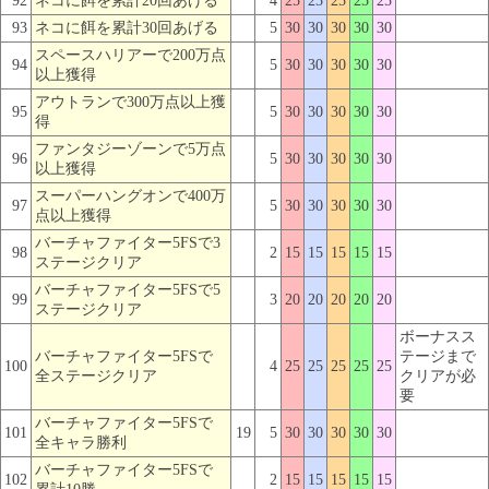
92
ネコに餌を累計20回あげる
4
25
25
25
25
25
93
ネコに餌を累計30回あげる
5
30
30
30
30
30
スペースハリアーで200万点
94
5
30
30
30
30
30
以上獲得
アウトランで300万点以上獲
95
5
30
30
30
30
30
得
ファンタジーゾーンで5万点
96
5
30
30
30
30
30
以上獲得
スーパーハングオンで400万
97
5
30
30
30
30
30
点以上獲得
バーチャファイター5FSで3
98
2
15
15
15
15
15
ステージクリア
バーチャファイター5FSで5
99
3
20
20
20
20
20
ステージクリア
ボーナスス
バーチャファイター5FSで
テージまで
100
4
25
25
25
25
25
全ステージクリア
クリアが必
要
バーチャファイター5FSで
101
19
5
30
30
30
30
30
全キャラ勝利
バーチャファイター5FSで
102
2
15
15
15
15
15