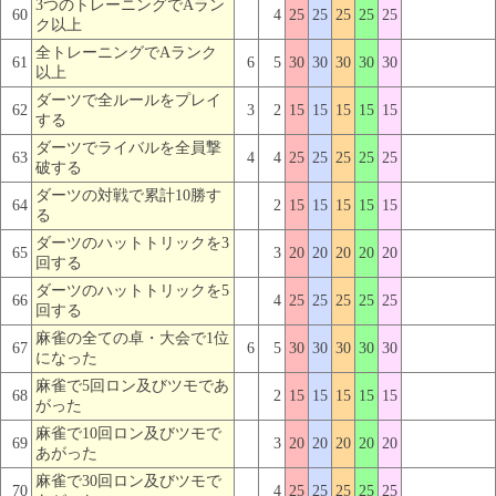
3つのトレーニングでAラン
60
4
25
25
25
25
25
ク以上
全トレーニングでAランク
61
6
5
30
30
30
30
30
以上
ダーツで全ルールをプレイ
62
3
2
15
15
15
15
15
する
ダーツでライバルを全員撃
63
4
4
25
25
25
25
25
破する
ダーツの対戦で累計10勝す
64
2
15
15
15
15
15
る
ダーツのハットトリックを3
65
3
20
20
20
20
20
回する
ダーツのハットトリックを5
66
4
25
25
25
25
25
回する
麻雀の全ての卓・大会で1位
67
6
5
30
30
30
30
30
になった
麻雀で5回ロン及びツモであ
68
2
15
15
15
15
15
がった
麻雀で10回ロン及びツモで
69
3
20
20
20
20
20
あがった
麻雀で30回ロン及びツモで
70
4
25
25
25
25
25