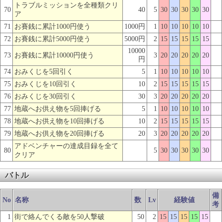
トラブルミッションを全種類クリ
70
40
5
30
30
30
30
30
ア
71
お賽銭に累計1000円使う
1000円
1
10
10
10
10
10
72
お賽銭に累計5000円使う
5000円
2
15
15
15
15
15
10000
73
お賽銭に累計10000円使う
3
20
20
20
20
20
円
74
おみくじを5回引く
5
1
10
10
10
10
10
75
おみくじを10回引く
10
2
15
15
15
15
15
76
おみくじを30回引く
30
3
20
20
20
20
20
77
地蔵へお供え物を5回捧げる
5
1
10
10
10
10
10
78
地蔵へお供え物を10回捧げる
10
2
15
15
15
15
15
79
地蔵へお供え物を20回捧げる
20
3
20
20
20
20
20
アドベンチャーの達成目録を全て
80
5
30
30
30
30
30
クリア
バトル
備
No
名称
数
Lv
経験値
考
1
街で絡んでくる敵を50人撃破
50
2
15
15
15
15
15