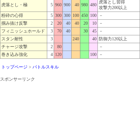
虎落とし習得
虎落とし・極
5
960
900
40
980
480
攻撃力200以上
粉砕の心得
5
300
300
100
450
100
－
掴み抜け反撃
2
20
40
40
20
10
－
フィニッシュホールド
3
70
40
30
45
－
スタン耐性
3
240
40
防御力120以上
チャージ攻撃
2
80
－
巻き込み強化
4
120
100
－
トップページ
>
バトルスキル
スポンサーリンク