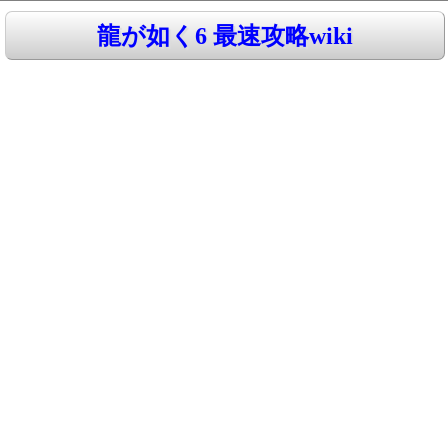
龍が如く6 最速攻略wiki