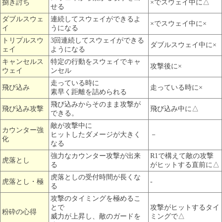
捌き討ち
×でスウェイ中に△
せる
ダブルスウェ
連続してスウェイができるよ
×でスウェイ中に×
イ
うになる
トリプルスウ
3回連続してスウェイができる
ダブルスウェイ中に×
ェイ
ようになる
キャンセルス
特定の行動をスウェイでキャ
攻撃後に×
ウェイ
ンセル
走っている時に
飛び込み
走っている時に×
素早く距離を詰められる
飛び込みからそのまま攻撃が
飛び込み攻撃
飛び込み中に△
できる。
敵が攻撃中に
カウンター強
ヒットしたダメージが大きく
－
化
なる
強力なカウンター攻撃が出来
R1で構えて敵の攻撃
虎落とし
る
がヒットする直前に△
虎落としの受付時間が長くな
虎落とし・極
-
る
攻撃のタイミングを極めるこ
とで
攻撃がヒットするタイ
粉砕の心得
威力が上昇し、敵のガードを
ミングで△