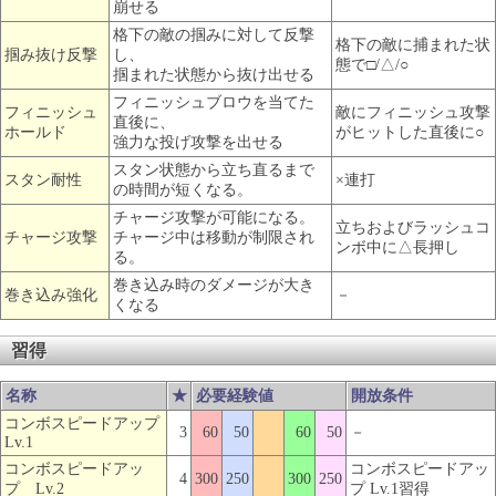
崩せる
格下の敵の掴みに対して反撃
格下の敵に捕まれた状
掴み抜け反撃
し、
態で□/△/○
掴まれた状態から抜け出せる
フィニッシュブロウを当てた
フィニッシュ
敵にフィニッシュ攻撃
直後に、
ホールド
がヒットした直後に○
強力な投げ攻撃を出せる
スタン状態から立ち直るまで
スタン耐性
×連打
の時間が短くなる。
チャージ攻撃が可能になる。
立ちおよびラッシュコ
チャージ攻撃
チャージ中は移動が制限され
ンボ中に△長押し
る。
巻き込み時のダメージが大き
巻き込み強化
－
くなる
習得
名称
★
必要経験値
開放条件
コンボスピードアップ
3
60
50
60
50
－
Lv.1
コンボスピードアッ
コンボスピードアッ
4
300
250
300
250
プ Lv.2
プ Lv.1習得