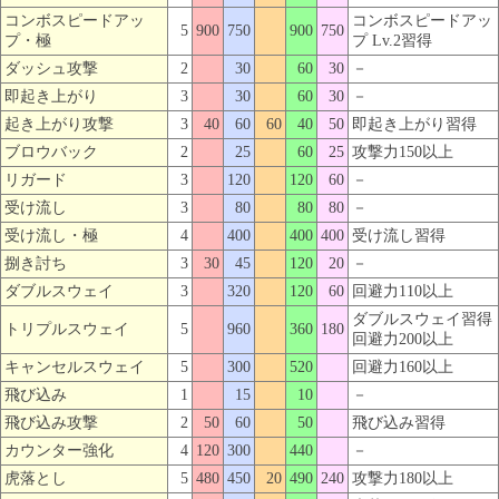
コンボスピードアッ
コンボスピードアッ
5
900
750
900
750
プ・極
プ Lv.2習得
ダッシュ攻撃
2
30
60
30
－
即起き上がり
3
30
60
30
－
起き上がり攻撃
3
40
60
60
40
50
即起き上がり習得
ブロウバック
2
25
60
25
攻撃力150以上
リガード
3
120
120
60
－
受け流し
3
80
80
80
－
受け流し・極
4
400
400
400
受け流し習得
捌き討ち
3
30
45
120
20
－
ダブルスウェイ
3
320
120
60
回避力110以上
ダブルスウェイ習得
トリプルスウェイ
5
960
360
180
回避力200以上
キャンセルスウェイ
5
300
520
回避力160以上
飛び込み
1
15
10
－
飛び込み攻撃
2
50
60
50
飛び込み習得
カウンター強化
4
120
300
440
－
虎落とし
5
480
450
20
490
240
攻撃力180以上