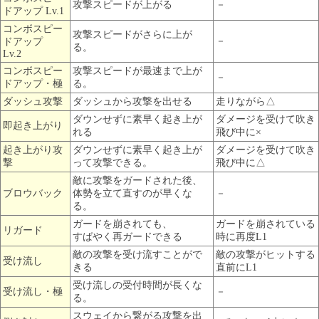
攻撃スピードが上がる
－
ドアップ Lv.1
コンボスピー
攻撃スピードがさらに上が
－
ドアップ
る。
Lv.2
コンボスピー
攻撃スピードが最速まで上が
－
ドアップ・極
る。
ダッシュ攻撃
ダッシュから攻撃を出せる
走りながら△
ダウンせずに素早く起き上が
ダメージを受けて吹き
即起き上がり
れる
飛び中に×
起き上がり攻
ダウンせずに素早く起き上が
ダメージを受けて吹き
撃
って攻撃できる。
飛び中に△
敵に攻撃をガードされた後、
ブロウバック
体勢を立て直すのが早くな
－
る。
ガードを崩されても、
ガードを崩されている
リガード
すばやく再ガードできる
時に再度L1
敵の攻撃を受け流すことがで
敵の攻撃がヒットする
受け流し
きる
直前にL1
受け流しの受付時間が長くな
受け流し・極
－
る。
スウェイから繋がる攻撃を出