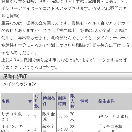
開幕から侍を召喚、スキル発動でコスト半減し全組長を召喚します。
ポケサーファイターでコスト70アップさせます。(できれば亜門スキ
ルも発動)
重要なのは、棚橋の立ち回り方です。棚橋もレベル50台でアタッカー
の役目もありますが、スキル「愛の戦士」を他の5人が全滅した際に
使用し、再出撃させます。棚橋が死んでしまうと、タイムオーバーの
危険性も十分にあるので全滅しかけたら棚橋の位置を後方に下げて様
子をみてください。
上記を3-4回戦闘で繰り返す事になると思いますが、コツさえ掴めば
うまくクリアできるはずです。
尾道仁涯町
メインミッション
敵
ｴﾘ
勝利条
制限
ｱ
名称
★
人
備考
発生条件
件
時間
数
数
サチコを救
敵を全
20
1
1
5：00
5章シナリオ進行
人
え！
滅
JUSTISとの
敵を全
22
「サチコを救
2
1
3：00
人
戦い
滅
え！」後