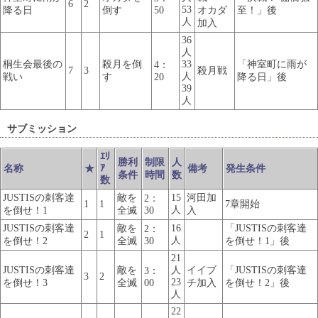
6
2
53
降る日
倒す
50
オカダ
至！」後
人
加入
36
人
桐生会最後の
殺月を倒
33
「神室町に雨が
4：
7
3
殺月戦
人
戦い
す
20
降る日」後
39
人
サブミッション
ｴﾘ
勝利
制限
人
ｱ
名称
★
備考
発生条件
条件
時間
数
数
JUSTISの刺客達
敵を
15
河田加
2：
1
1
7章開始
人
を倒せ！1
全滅
30
入
JUSTISの刺客達
敵を
16
「JUSTISの刺客達
2：
2
1
人
を倒せ！2
全滅
30
を倒せ！1」後
21
JUSTISの刺客達
敵を
人
イイブ
「JUSTISの刺客達
3：
3
2
23
を倒せ！3
全滅
00
チ加入
を倒せ！2」後
人
22