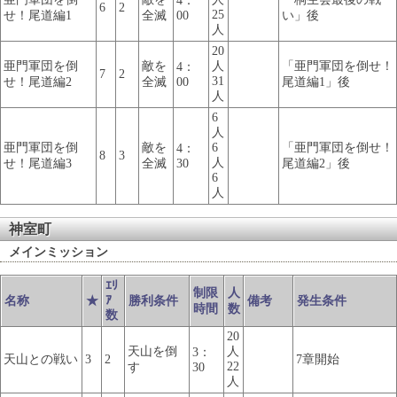
4：
6
2
25
せ！尾道編1
全滅
00
い」後
人
20
亜門軍団を倒
敵を
人
「亜門軍団を倒せ！
4：
7
2
31
せ！尾道編2
全滅
00
尾道編1」後
人
6
人
亜門軍団を倒
敵を
6
「亜門軍団を倒せ！
4：
8
3
人
せ！尾道編3
全滅
30
尾道編2」後
6
人
神室町
メインミッション
ｴﾘ
制限
人
ｱ
名称
★
勝利条件
備考
発生条件
時間
数
数
20
天山を倒
人
3：
天山との戦い
3
2
7章開始
22
す
30
人