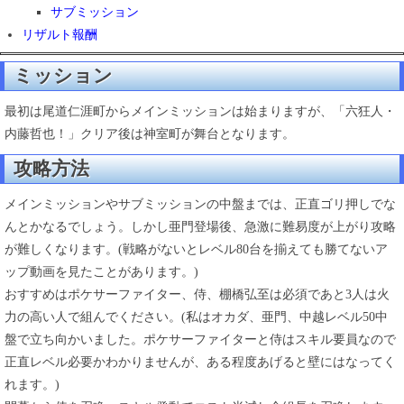
サブミッション
リザルト報酬
ミッション
最初は尾道仁涯町からメインミッションは始まりますが、「六狂人・
内藤哲也！」クリア後は神室町が舞台となります。
攻略方法
メインミッションやサブミッションの中盤までは、正直ゴリ押しでな
んとかなるでしょう。しかし亜門登場後、急激に難易度が上がり攻略
が難しくなります。(戦略がないとレベル80台を揃えても勝てないア
ップ動画を見たことがあります。)
おすすめはポケサーファイター、侍、棚橋弘至は必須であと3人は火
力の高い人で組んでください。(私はオカダ、亜門、中越レベル50中
盤で立ち向かいました。ポケサーファイターと侍はスキル要員なので
正直レベル必要かわかりませんが、ある程度あげると壁にはなってく
れます。)