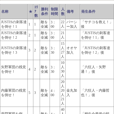
ｴﾘ
勝利
制限
人
ｱ
名称
★
備考
発生条件
条件
時間
数
数
JUSTISの刺客達
敵を
22
パーシ
「サチコを救え！」
3：
1
1
人
を倒せ！1
全滅
00
ー加入
後
JUSTISの刺客達
敵を
21
「JUSTISの刺客達
3：
2
1
人
を倒せ！2
全滅
00
を倒せ！1」後
15
JUSTISの刺客達
敵を
人
オオヤ
「JUSTISの刺客達
3：
3
2
27
を倒せ！3
全滅
30
加入
を倒せ！2」後
人
10
矢野軍団の残党
敵を
人
「六狂人・矢野
3：
4
2
30
を倒せ！
全滅
30
通！」後
人
20
人
内藤軍団の残党
敵を
20
金丸加
「六狂人・内藤哲
4：
5
3
人
を倒せ！
全滅
00
入
也！」後
21
人
40
亜門軍団を倒
敵を
人
「桐生会最後の戦