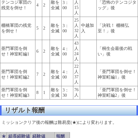
テンコジ軍団の
敵を
人
「恐怖のテンコジタ
3：
4
2
15
残党を倒せ！
全滅
00
ッグ」後
人
25
棚橋軍団の残党
敵を
人
中越加
「決戦！ 棚橋弘
3：
5
2
32
を倒せ！
全滅
00
入
至！」後
人
43
亜門軍団を倒
敵を
人
「桐生会最後の戦
4：
6
2
24
せ！神室町編1
全滅
00
い」後
人
22
亜門軍団を倒
敵を
人
「亜門軍団を倒せ！
4：
7
2
37
せ！神室町編2
全滅
00
神室町編1」後
人
亜門軍団を倒
敵を
76
「亜門軍団を倒せ！
3：
8
1
人
せ！神室町編3
全滅
30
神室町編2」後
リザルト報酬
ミッションクリア後の報酬は難易度(★)により変わります。
★
組長経験値
経験値
報酬