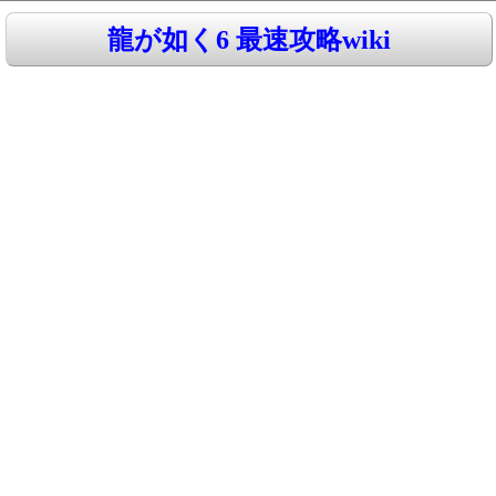
龍が如く6 最速攻略wiki