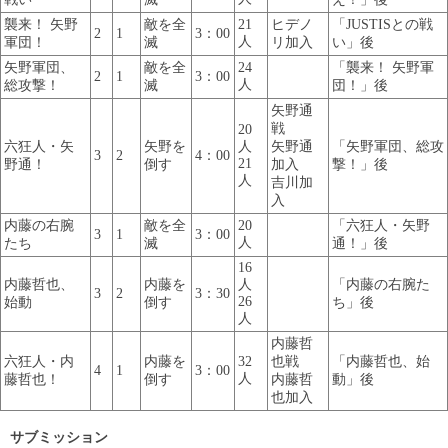
襲来！ 矢野
敵を全
21
ヒデノ
「JUSTISとの戦
2
1
3：00
人
軍団！
滅
リ加入
い」後
矢野軍団、
敵を全
24
「襲来！ 矢野軍
2
1
3：00
人
総攻撃！
滅
団！」後
矢野通
戦
20
六狂人・矢
矢野を
人
矢野通
「矢野軍団、総攻
3
2
4：00
21
野通！
倒す
加入
撃！」後
人
吉川加
入
内藤の右腕
敵を全
20
「六狂人・矢野
3
1
3：00
人
たち
滅
通！」後
16
内藤哲也、
内藤を
人
「内藤の右腕た
3
2
3：30
26
始動
倒す
ち」後
人
内藤哲
六狂人・内
内藤を
32
也戦
「内藤哲也、始
4
1
3：00
人
藤哲也！
倒す
内藤哲
動」後
也加入
サブミッション