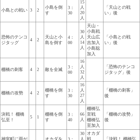
15
小島を倒
人
「天山との戦
3：
小島との戦い
3
2
20
す
30
い」後
人
天山・
小島戦
30
恐怖のテンコ
天山と小
人
天山広
「小島との戦
4：
4
2
14
ジタッグ
島を倒す
00
吉加入
い」後
人
小島聡
加入
16
人
「恐怖のテンコ
3：
棚橋の刺客
4
2
敵を全滅
32
00
ジタッグ」後
人
16
棚橋を倒
人
「棚橋の刺客」
3：
棚橋の攻勢
4
2
27
す
30
後
人
棚橋弘
決戦！ 棚橋
棚橋を倒
66
至戦
「棚橋の攻勢」
3：
5
1
人
弘至！
す
40
棚橋弘
後
至加入
オカダ
30
神室町に雨が
オカダを
人
戦
「決戦！ 棚橋弘
3：