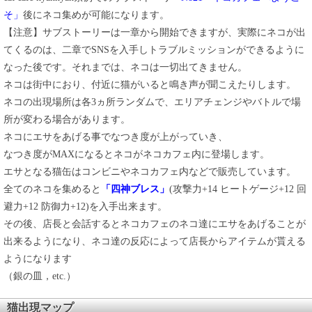
そ」
後にネコ集めが可能になります。
【注意】サブストーリーは一章から開始できますが、実際にネコが出
てくるのは、二章でSNSを入手しトラブルミッションができるように
なった後です。それまでは、ネコは一切出てきません。
ネコは街中におり、付近に猫がいると鳴き声が聞こえたりします。
ネコの出現場所は各3ヵ所ランダムで、エリアチェンジやバトルで場
所が変わる場合があります。
ネコにエサをあげる事でなつき度が上がっていき、
なつき度がMAXになるとネコがネコカフェ内に登場します。
エサとなる猫缶はコンビニやネコカフェ内などで販売しています。
全てのネコを集めると
「四神ブレス」
(攻撃力+14 ヒートゲージ+12 回
避力+12 防御力+12)を入手出来ます。
その後、店長と会話するとネコカフェのネコ達にエサをあげることが
出来るようになり、ネコ達の反応によって店長からアイテムが貰える
ようになります
（銀の皿，etc.）
猫出現マップ