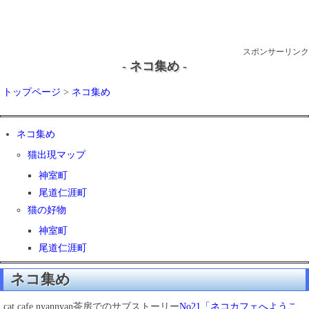
スポンサーリンク
- ネコ集め -
トップページ
>
ネコ集め
ネコ集め
猫出現マップ
神室町
尾道仁涯町
猫の好物
神室町
尾道仁涯町
ネコ集め
cat cafe nyannyan茶房でのサブストーリー
No21「ネコカフェへようこ