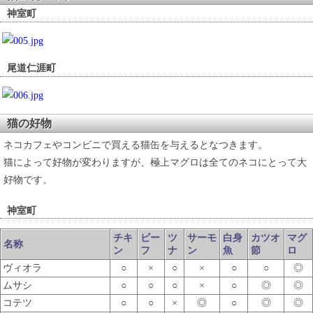
神室町
尾道仁涯町
猫の好物
ネコカフェやコンビニで買える猫缶を与えるとなつきます。
猫によって好物が変わりますが、極上マグロは全てのネコにとって大
好物です。
神室町
チキ
ビー
ツ
サーモ
白身
カツオ
マグ
名称
ン
フ
ナ
ン
魚
節
ロ
ヴィオラ
○
×
○
×
○
○
◎
ムサシ
○
○
○
×
○
◎
◎
コテツ
○
○
×
◎
○
◎
◎