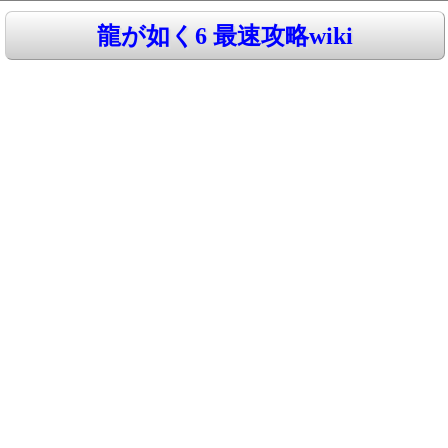
龍が如く6 最速攻略wiki