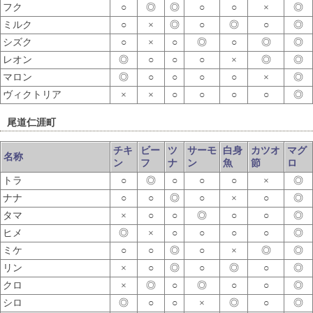
フク
○
◎
◎
○
○
×
◎
ミルク
○
×
◎
○
◎
○
◎
シズク
○
×
○
◎
○
◎
◎
レオン
◎
○
○
○
×
◎
◎
マロン
◎
○
○
○
○
×
◎
ヴィクトリア
×
×
○
○
○
○
◎
尾道仁涯町
チキ
ビー
ツ
サーモ
白身
カツオ
マグ
名称
ン
フ
ナ
ン
魚
節
ロ
トラ
○
◎
○
○
○
×
◎
ナナ
○
○
◎
○
×
○
◎
タマ
×
○
○
◎
○
○
◎
ヒメ
◎
×
○
○
○
○
◎
ミケ
○
○
◎
○
×
◎
◎
リン
×
○
◎
○
◎
○
◎
クロ
×
◎
○
◎
○
○
◎
シロ
◎
○
○
×
◎
○
◎