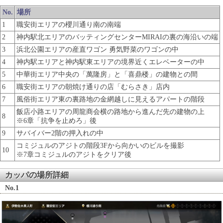
No.
場所
1
職安街エリアの櫻川通り南の南端
2
神内駅北エリアのバッティングセンターMIRAIの裏の海沿いの端
3
浜北公園エリアの産直ワゴン 勇気野菜のワゴンの中
4
神内駅エリアと神内駅東エリアの境界近くエレベーターの中
5
中華街エリア中央の「萬隆房」と「喜鼎楼」の建物との間
6
職安街エリアの朝焼け通りの店「むらさき」店内
7
風俗街エリア東の裏路地の金網越しに見えるアパートの階段
飯店小路エリアの周龍商会横の路地から進んだ先の建物の上
8
※6章「抗争を止めろ」後
9
サバイバー2階の押入れの中
コミジュルのアジトの階段3Fから向かいのビルを撮影
10
※7章コミジュルのアジトをクリア後
カッパの場所詳細
No.1