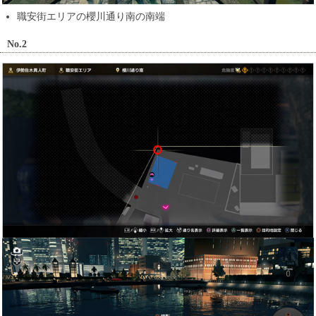
職安街エリアの櫻川通り南の南端
No.2