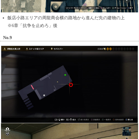
飯店小路エリアの周龍商会横の路地から進んだ先の建物の上
※6章「抗争を止めろ」後
No.9