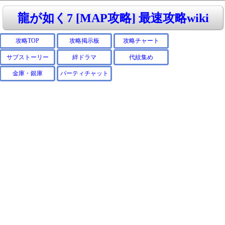
龍が如く7 [MAP攻略] 最速攻略wiki
攻略TOP
攻略掲示板
攻略チャート
サブストーリー
絆ドラマ
代紋集め
金庫・銀庫
パーティチャット