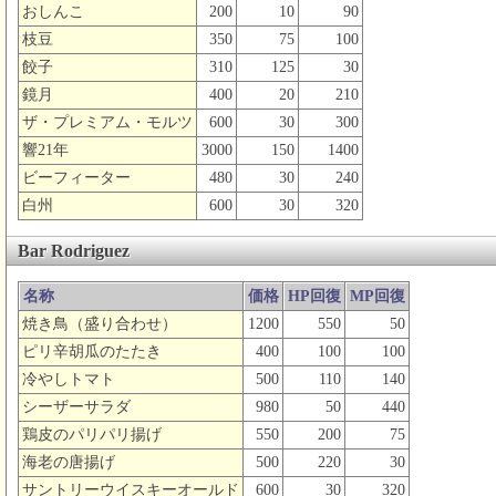
おしんこ
200
10
90
枝豆
350
75
100
餃子
310
125
30
鏡月
400
20
210
ザ・プレミアム・モルツ
600
30
300
響21年
3000
150
1400
ビーフィーター
480
30
240
白州
600
30
320
Bar Rodriguez
名称
価格
HP回復
MP回復
焼き鳥（盛り合わせ）
1200
550
50
ピリ辛胡瓜のたたき
400
100
100
冷やしトマト
500
110
140
シーザーサラダ
980
50
440
鶏皮のパリパリ揚げ
550
200
75
海老の唐揚げ
500
220
30
サントリーウイスキーオールド
600
30
320