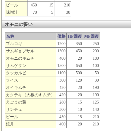
ビール
450
15
210
味噌汁
70
5
30
オモニの誓い
名称
価格
HP回復
MP回復
プルコギ
1200
350
250
サムギョプサル
1300
450
200
オモニのキムチ
400
20
180
サムゲタン
1500
650
100
タッカルビ
1100
500
50
ライス
300
120
30
オイキムチ
420
20
190
カクテキ（大根のキムチ）
420
20
190
えごまの葉
280
15
125
サンチュ
300
10
140
ビール
450
15
210
鏡月
400
20
210