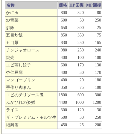
名称
価格
HP回復
MP回復
かに玉
800
320
80
炒青菜
600
50
250
炒飯
650
300
25
五目炒飯
850
350
75
五目麺
830
250
165
チンジャオロース
980
250
240
焼売
400
100
100
エビ蒸し餃子
600
170
130
杏仁豆腐
400
30
170
マンゴープリン
400
20
180
手作り肉まん
350
75
100
エビのチリソース煮
1800
600
300
ふかひれの姿煮
4400
1000
1200
ライス
300
120
30
ザ・プレミアム・モルツ生
500
30
250
紹興酒
450
25
200