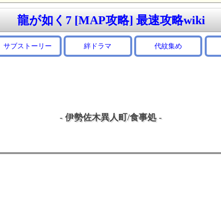
龍が如く7 [MAP攻略] 最速攻略wiki
サブストーリー
絆ドラマ
代紋集め
- 伊勢佐木異人町/食事処 -