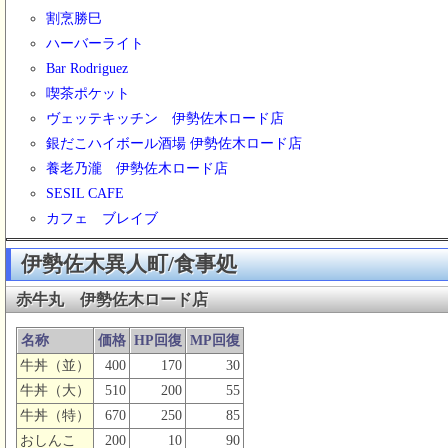
割烹勝巳
ハーバーライト
Bar Rodriguez
喫茶ポケット
ヴェッテキッチン 伊勢佐木ロード店
銀だこハイボール酒場 伊勢佐木ロード店
養老乃瀧 伊勢佐木ロード店
SESIL CAFE
カフェ ブレイブ
伊勢佐木異人町/食事処
赤牛丸 伊勢佐木ロード店
名称
価格
HP回復
MP回復
牛丼（並）
400
170
30
牛丼（大）
510
200
55
牛丼（特）
670
250
85
おしんこ
200
10
90