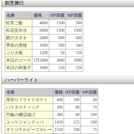
割烹勝巳
名称
価格
HP回復
MP回復
松茸ご飯
4000
1500
500
松花堂弁当
6000
1500
1500
鰹のタタキ
2400
600
600
季節の煮物
1680
500
340
ぶり大根
1200
50
550
本日のコース
1万2000
3000
3000
本日の和菓子
1000
250
250
ハーバーライト
名称
価格
HP回復
MP回復
厚切りフライドポテト
400
180
20
パスタスティック
300
80
70
竹輪の磯辺揚げ
380
90
100
ユッケジャンクッパ
1450
225
500
オリジナルビーフカレー
1550
700
75