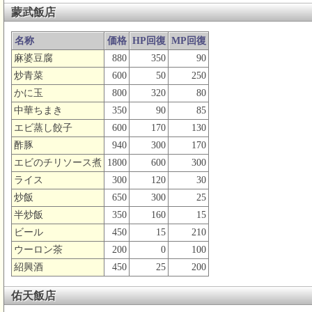
蒙武飯店
名称
価格
HP回復
MP回復
麻婆豆腐
880
350
90
炒青菜
600
50
250
かに玉
800
320
80
中華ちまき
350
90
85
エビ蒸し餃子
600
170
130
酢豚
940
300
170
エビのチリソース煮
1800
600
300
ライス
300
120
30
炒飯
650
300
25
半炒飯
350
160
15
ビール
450
15
210
ウーロン茶
200
0
100
紹興酒
450
25
200
佑天飯店