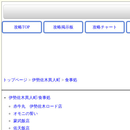
攻略TOP
攻略掲示板
攻略チャート
トップページ
>
伊勢佐木異人町
>
食事処
伊勢佐木異人町/食事処
赤牛丸 伊勢佐木ロード店
オモニの誓い
蒙武飯店
佑天飯店