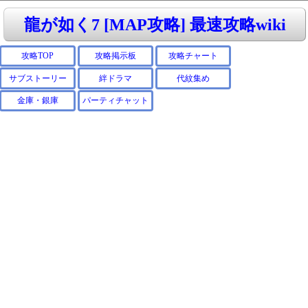
龍が如く7 [MAP攻略] 最速攻略wiki
攻略TOP
攻略掲示板
攻略チャート
サブストーリー
絆ドラマ
代紋集め
金庫・銀庫
パーティチャット