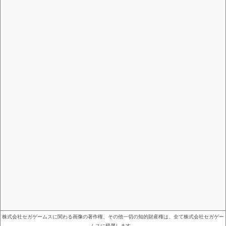
株式会社セガゲームスに関わる画像の著作権、その他一切の知的財産権は、全て株式会社セガゲー
ムスに帰属します。