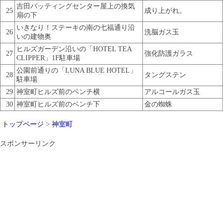
吉田バッティングセンター屋上の換気
25
成り上がれ。
扇の下
いきなり！ステーキの南の七福通り沿
26
洗脳ガス玉
いの建物奥
ヒルズガーデン沿いの「HOTEL TEA
27
強化防護ガラス
CLIPPER」1F駐車場
公園前通りの「LUNA BLUE HOTEL」
28
タングステン
駐車場
29
神室町ヒルズ前のベンチ横
アルコールガス玉
30
神室町ヒルズ前のベンチ下
金の蜘蛛
トップページ
>
神室町
スポンサーリンク