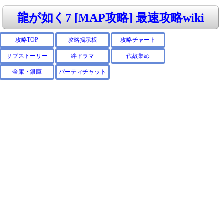
龍が如く7 [MAP攻略] 最速攻略wiki
攻略TOP
攻略掲示板
攻略チャート
サブストーリー
絆ドラマ
代紋集め
金庫・銀庫
パーティチャット