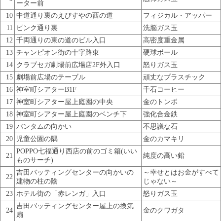
ーター前
10
中道通り裏のえびすやの西の道
フィジカル・アッパー
11
ピンク通り裏
洗脳ガス玉
12
千両通りの東の道のビル入口
高密度重金属
13
チャンピオン街の十字路東
硬球ボール
14
クラブセガ劇場前広場店2F外入口
怒りガス玉
15
劇場前広場のテーブル
頑丈なプラスチック
16
神室町シアターB1F
千石コーヒー
17
神室町シアター屋上庭園の中央
金のトンボ
18
神室町シアター屋上庭園のベンチ下
強化合金鉄
19
バンタムの向かい
不思議な石
20
児童公園の隅
金のカマキリ
POPPO七福通り西店の前のゴミ箱(いい
21
純度の高い鉛
ものサーチ)
吉田バッティングセンターの向かいの
～幸せとはお金がすべて
22
建物の柱の陰
じゃない～
23
ホテル街の「赤レンガ」入口
怒りガス玉
吉田バッティングセンター屋上の換気
24
金のクワガタ
扇