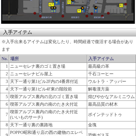
入手アイテム
※入手出来るアイテムは変化したり、時間経過で復活する場合があり
ます
No.
場所
入手アイテム
1
ニューセレナ裏のゴミ置き場
最高級の革
2
ニューセレナビル屋上
千石コーヒー
3
天下一通り第1ビル2F内の4番席付近
ウルトラ・アッパー
4
天下一通り第1ビル4F東の階段前
解毒漢方薬
5
喫茶アルプス裏内の北のゴミ置き場
煌びやかなアルミニウム
6
喫茶アルプス裏内の南のたき火付近
最高品質の材木
喫茶アルプス裏内の南のたき火付近
7
ポインテッドトゥ
(いいものサーチ)
8
天下一通り裏の裏路地
金塊
POPPO昭和通り店の西の建物のエレベ
9
恐怖ガス玉