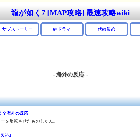
龍が如く7 [MAP攻略] 最速攻略wiki
サブストーリー
絆ドラマ
代紋集め
- 海外の反応 -
う？海外の反応
ラーを反転させたものじゃん。
良い」