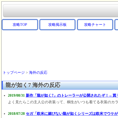
攻略TOP
攻略掲示板
攻略チャート
トップページ
>
海外の反応
龍が如く7 海外の反応
2019/08/31
新作「龍が如く7」のトレーラーが公開されたぞ！←買
よく見たらこの主人公の衣装って、桐生がいつも着てる衣装のカ
2018/07/28
セガ「欧米に媚びない龍が如くシリーズは欧米でウケが