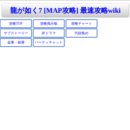
龍が如く7 [MAP攻略] 最速攻略wiki
攻略TOP
攻略掲示板
攻略チャート
サブストーリー
絆ドラマ
代紋集め
金庫・銀庫
パーティチャット