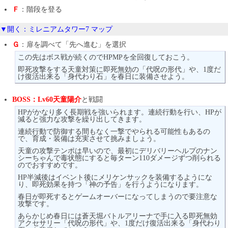
Ｆ
：階段を登る
▼開く：ミレニアムタワー7 マップ
Ｇ
：扉を調べて「先へ進む」を選択
この先はボス戦が続くのでHPMPを全回復しておこう。
即死攻撃をする天童対策に即死無効の「代呪の形代」や、1度だ
け復活出来る「身代わり石」を春日に装備させよう。
BOSS：Lv60天童陽介
と戦闘
HPがかなり多く長期戦を強いられます。連続行動を行い、HPが
減ると強力な攻撃を繰り出してきます。
連続行動で防御する間もなく一撃でやられる可能性もあるの
で、育成・装備は充実させて挑みましょう。
天童の攻撃テンポは早いので、最初にデリバリーヘルプのナン
シーちゃんで毒状態にすると毎ターン110ダメージずつ削られる
のでおすすめです。
HP半減後はイベント後にメリケンサックを装備するようにな
り、即死効果を持つ「神の予告」を行うようになります。
春日が即死するとゲームオーバーになってしまうので要注意な
攻撃です。
あらかじめ春日には蒼天堀バトルアリーナで手に入る即死無効
アクセサリー「代呪の形代」や、1度だけ復活出来る「身代わり