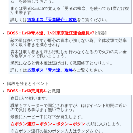
石」を装備しておこう。
または勇者Rank16で覚える「勇者の執念」を使っても1度だけ復
活出来ます。
詳しくは
15章ボス「天童陽介」攻略
をご覧ください。
BOSS：Lv60青木遼、Lv59東京近江連合組員×7
と戦闘
敵の量は多いですが肝心の青木が強くない為、全体攻撃で効率
良く取り巻きを減らせれば
青木は取り巻きを呼ぶ行動しか行わなくなるので火力の高い全
体攻撃メインで戦いましょう。
瀕死になると青木遼は逃げ出して戦闘終了となります。
詳しくは
15章ボス「青木遼」攻略
をご覧ください。
階段を登るとイベント
BOSS：Lv60荒川真斗
と戦闘
春日1人で戦います。
職業もフリーターで固定されますが、ほぼイベント戦闘に近い
ので負ける事はまず無いでしょう。
最後にムービー中にQTEが発生します。
△ボタン連打→ボタン→ボタン→ボタン
の順に入力しよう。
※△ボタン連打の後のボタン入力はランダムです。