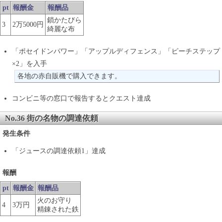
pt
報酬金
報酬品
鎖かたびら
3
2万5000円
綺麗な布
「ポセイドンパワー」「アップルディフェンス」「ピーチステップ
×2」を入手
各地の赤自販機で購入できます。
コンビニ等の窓口で報告するとクエスト達成
No.36 街の名物の調達依頼
発生条件
「ジュースの調達依頼1」達成
報酬
pt
報酬金
報酬品
火のお守り
4
3万円
精錬された鉄