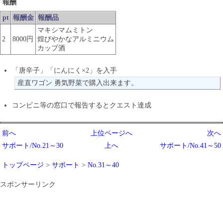
報酬
pt
報酬金
報酬品
マキシマムミトン
2
8000円
煌びやかなアルミニウム
カップ酒
「唐辛子」「にんにく×2」を入手
産直ワゴン 勇気野菜で購入出来ます。
コンビニ等の窓口で報告するとクエスト達成
前へ
上位ページへ
次へ
サポート/No.21～30
上へ
サポート/No.41～50
トップページ
>
サポート
>
No.31～40
スポンサーリンク