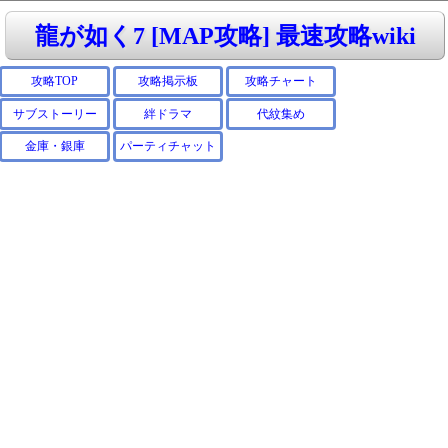
龍が如く7 [MAP攻略] 最速攻略wiki
攻略TOP
攻略掲示板
攻略チャート
サブストーリー
絆ドラマ
代紋集め
金庫・銀庫
パーティチャット