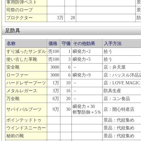
軍用防弾ベスト
景
司祭のローブ
景
プロテクター
3万
28
防
足防具
名称
価格
守備
その他効果
入手方法
すり減ったサンダル
売100
1
瞬発力+2
拾う
使い古した革靴
売100
3
瞬発力+5
拾う
安全靴
3000
6
－
店：弁天屋
ローファー
3000
6
瞬発力+9
店：ハッスル洋品
ハードレザーブーツ
1万
10
－
店：LOVE MAGIC
メタルレガース
3万
16
－
防具生産
万全靴
6万
20
－
店：ユン食品
瞬発力＋30
サバイバルブーツ
9万
30
店：開心特産店
斬撃防御＋5％
ポインテッドトゥ
景品：代紋集め
ウインドスニーカー
景品：代紋集め
秘術の靴
景品：代紋集め