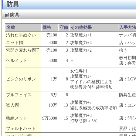
防具
頭防具
名称
価格
守備
その他効果
入手方
汚れた手ぬぐい
売100
2
攻撃魔力+1
ナンバ初
ニット帽
3000
2
攻撃魔力+4
店：ハッ
穴開き麦わら帽子
売100
3
攻撃魔力+2
拾う
春日初期
ヘルメット
3000
4
－
店：弁天
女性専用
攻撃魔力17
ピンクのリボン
1万
8
店：LOV
アイドルの極技による
状態異常付与確率増加
フルフェイス
6万
8
－
防具生産
攻撃魔力+7
盗人帽
10万
13
店：ユン
盗む系極技の成功率増加
攻撃魔力+8
熟練メット
9万5000
15
店：開心
打撃防御＋3％
フェルトハット
景品：代