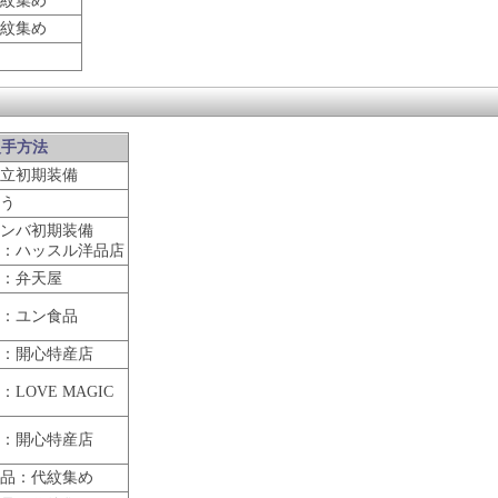
紋集め
紋集め
入手方法
立初期装備
う
ンバ初期装備
：ハッスル洋品店
：弁天屋
：ユン食品
：開心特産店
：LOVE MAGIC
：開心特産店
品：代紋集め