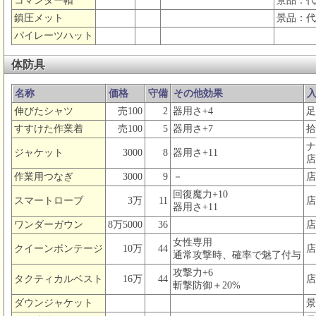
コマンダー帽
景品：代
鎮圧メット
景品：代
パイレーツハット
体防具
名称
価格
守備
その他効果
伸びたシャツ
売100
2
器用さ+4
足
すすけた作業着
売100
5
器用さ+7
拾
ナ
ジャケット
3000
8
器用さ+11
店
作業用つなぎ
3000
9
－
店
回復魔力+10
スマートローブ
3万
11
店
器用さ+11
ワンダーガウン
8万5000
36
店
女性専用
クイーンボンテージ
10万
44
店
通常攻撃時、確率で魅了付与
攻撃力+6
タクティカルベスト
16万
44
店
斬撃防御＋20%
ダウンジャケット
景