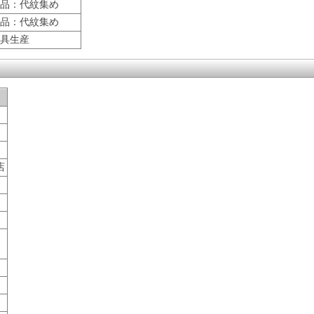
品：代紋集め
品：代紋集め
具生産
店