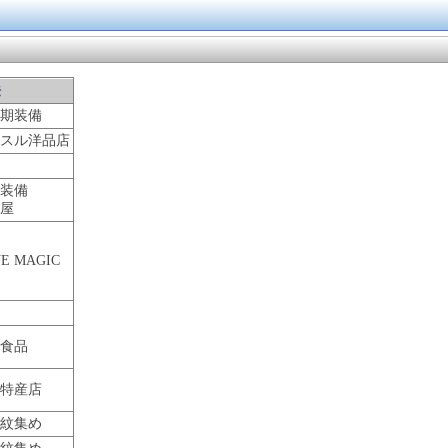
法
期装備
スル洋品店
装備
屋
E MAGIC
食品
特産店
紋集め