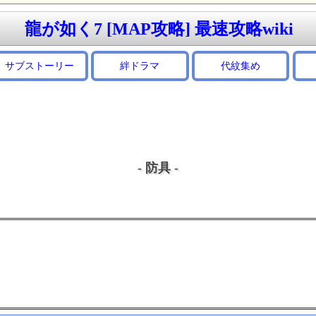
龍が如く7 [MAP攻略] 最速攻略wiki
サブストーリー
絆ドラマ
代紋集め
- 防具 -