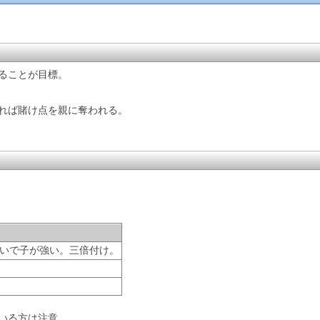
ることが目標。
れば賭け点を親に奪われる。
いで子が強い。三倍付け。
いる方は注意。