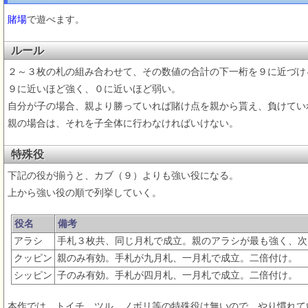
賭場
で遊べます。
ルール
２～３枚の札の組み合わせて、その数値の合計の下一桁を９に近づけ
９に近いほど強く、０に近いほど弱い。
自分が子の場合、親より勝っていれば賭け点を親から貰え、負けてい
親の場合は、それを子全体に行わなければいけない。
特殊役
下記の役が揃うと、カブ（９）よりも強い役になる。
上から強い役の順で列挙していく。
役名
備考
アラシ
手札３枚共、同じ月札で成立。親のアラシが最も強く、次
クッピン
親のみ有効。手札が九月札、一月札で成立。二倍付け。
シッピン
子のみ有効。手札が四月札、一月札で成立。二倍付け。
本作では、トイチ、ツル、ノボリ等の特殊役は無いので、やり慣れて