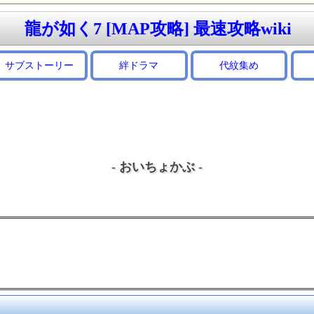
龍が如く7 [MAP攻略] 最速攻略wiki
サブストーリー
絆ドラマ
代紋集め
- おいちょかぶ -