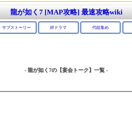
龍が如く7 [MAP攻略] 最速攻略wiki
サブストーリー
絆ドラマ
代紋集め
- 龍が如く7の【宴会トーク】一覧 -