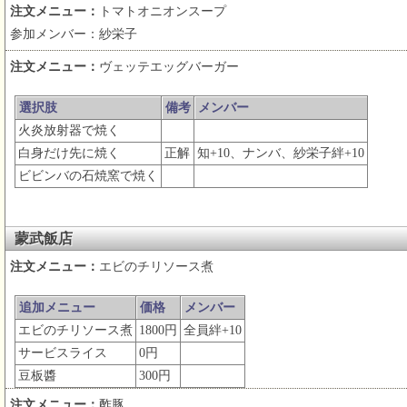
注文メニュー：
トマトオニオンスープ
参加メンバー：紗栄子
注文メニュー：
ヴェッテエッグバーガー
選択肢
備考
メンバー
火炎放射器で焼く
白身だけ先に焼く
正解
知+10、ナンバ、紗栄子絆+10
ビビンバの石焼窯で焼く
蒙武飯店
注文メニュー：
エビのチリソース煮
追加メニュー
価格
メンバー
エビのチリソース煮
1800円
全員絆+10
サービスライス
0円
豆板醬
300円
注文メニュー：
酢豚