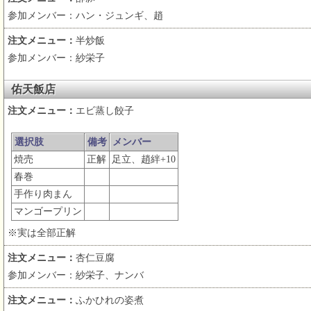
参加メンバー：ハン・ジュンギ、趙
注文メニュー：
半炒飯
参加メンバー：紗栄子
佑天飯店
注文メニュー：
エビ蒸し餃子
選択肢
備考
メンバー
焼売
正解
足立、趙絆+10
春巻
手作り肉まん
マンゴープリン
※実は全部正解
注文メニュー：
杏仁豆腐
参加メンバー：紗栄子、ナンバ
注文メニュー：
ふかひれの姿煮