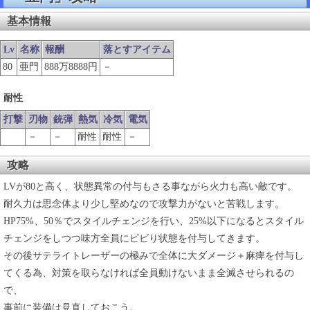
基本情報
Lv
名称
報酬
落とすアイテム
80
亜門
888万8888円
－
耐性
打撃
刃物
銃弾
熱気
冷気
電気
－
－
耐性
耐性
－
攻略
LVが80と高く、状態異常の付与もさる事ながら火力も高い敵です。
耐久力は思念体より少し堅めなので攻撃力がないと苦戦します。
HP75%、50％でスタイルチェンジを行い、25%以下になるとスタイル
チェンジをしつつ味方全員にビビり状態を付与してきます。
その後サテライトレーザーの極みで全体に大ダメージ＋麻痺を付与し
てくる為、対策を取らなければ全員動けないまま全滅させられるの
で、
事前に装備は見直しておこう。