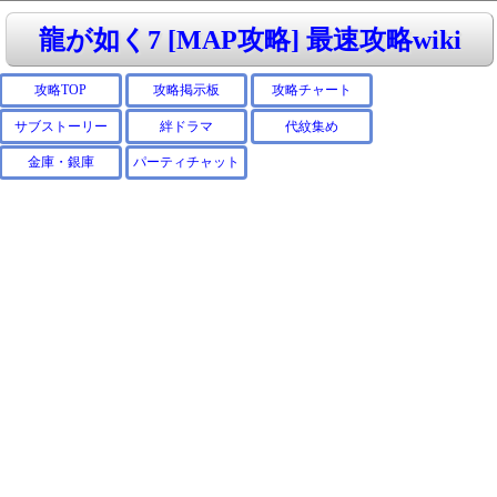
龍が如く7 [MAP攻略] 最速攻略wiki
攻略TOP
攻略掲示板
攻略チャート
サブストーリー
絆ドラマ
代紋集め
金庫・銀庫
パーティチャット