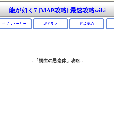
龍が如く7 [MAP攻略] 最速攻略wiki
サブストーリー
絆ドラマ
代紋集め
- 「桐生の思念体」攻略 -