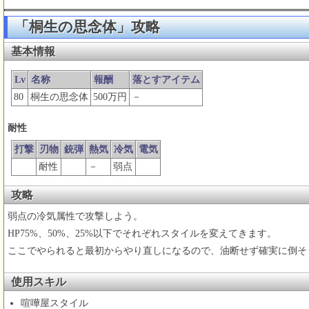
「桐生の思念体」攻略
基本情報
Lv
名称
報酬
落とすアイテム
80
桐生の思念体
500万円
－
耐性
打撃
刃物
銃弾
熱気
冷気
電気
耐性
－
弱点
攻略
弱点の冷気属性で攻撃しよう。
HP75%、50%、25%以下でそれぞれスタイルを変えてきます。
ここでやられると最初からやり直しになるので、油断せず確実に倒そ
使用スキル
喧嘩屋スタイル