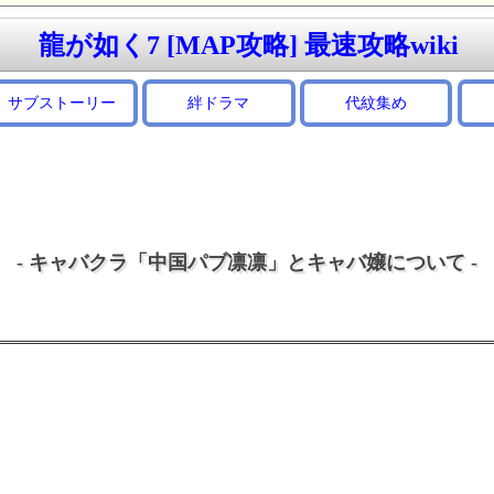
龍が如く7 [MAP攻略] 最速攻略wiki
サブストーリー
絆ドラマ
代紋集め
- キャバクラ「中国パブ凛凛」とキャバ嬢について -