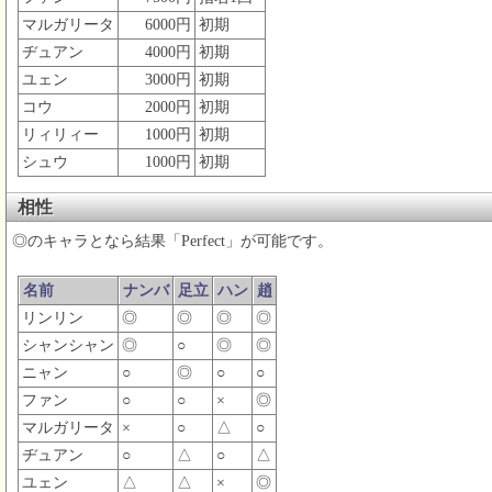
マルガリータ
6000円
初期
ヂュアン
4000円
初期
ユェン
3000円
初期
コウ
2000円
初期
リィリィー
1000円
初期
シュウ
1000円
初期
相性
◎のキャラとなら結果「Perfect」が可能です。
名前
ナンバ
足立
ハン
趙
リンリン
◎
◎
◎
◎
シャンシャン
◎
○
◎
◎
ニャン
○
◎
○
○
ファン
○
○
×
◎
マルガリータ
×
○
△
○
ヂュアン
○
△
○
△
ユェン
△
△
×
◎