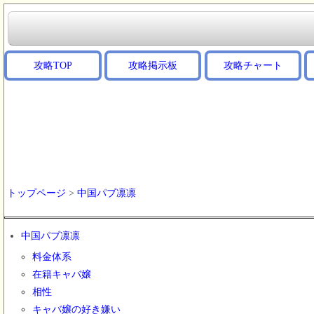
攻略TOP
攻略掲示板
攻略チャート
トップページ
>
中国パブ凛凛
中国パブ凛凛
料金体系
在籍キャバ嬢
相性
キャバ嬢の好き嫌い