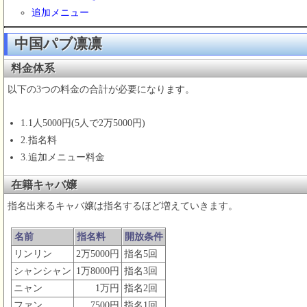
追加メニュー
中国パブ凛凛
料金体系
以下の3つの料金の合計が必要になります。
1.1人5000円(5人で2万5000円)
2.指名料
3.追加メニュー料金
在籍キャバ嬢
指名出来るキャバ嬢は指名するほど増えていきます。
名前
指名料
開放条件
リンリン
2万5000円
指名5回
シャンシャン
1万8000円
指名3回
ニャン
1万円
指名2回
ファン
7500円
指名1回