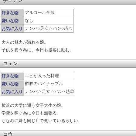
ヂュアン
アルコール全般
好きな物
なし
嫌いな物
ナンバ○足立△ハン○趙△
お気に入り
大人の魅力が溢れる嬢。
子供を養う為に、今日も接客に励む。
ユェン
エビが入った料理
好きな物
酢豚のパイナップル
嫌いな物
ナンバ△足立△ハン×趙◎
お気に入り
横浜の大学に通う女子大生の嬢。
学費を稼ぐ為に今日も頑張る。
ちなみに妹も同じ店で働いているらしい。
コウ