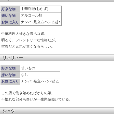
中華料理(おかず)
好きな物
アルコール類
嫌いな物
ナンバ×足立△ハン△趙○
お気に入り
中華料理大好きな腹ペコ嬢。
明るく、フレンドリーな性格だが、
空腹だと元気が無くなるらしい。
リィリィー
甘いもの
好きな物
なし
嫌いな物
ナンバ○足立×ハン×趙△
お気に入り
この店で働き始めたばかりの嬢。
不慣れな部分も多いが一生懸命働いている。
シュウ