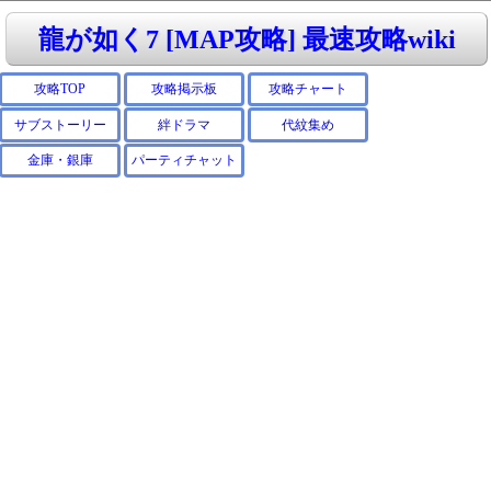
龍が如く7 [MAP攻略] 最速攻略wiki
攻略TOP
攻略掲示板
攻略チャート
サブストーリー
絆ドラマ
代紋集め
金庫・銀庫
パーティチャット