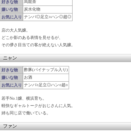
烏龍茶
好きな物
炭水化物
嫌いな物
ナンバ◎足立○ハン◎趙◎
お気に入り
店の大人気嬢。
どこか影のある表情を見せるが、
その儚さ目当ての客が絶えない人気嬢。
ニャン
酢豚(パイナップル入り)
好きな物
お酒
嫌いな物
ナンバ○足立◎ハン○趙○
お気に入り
若手No.1嬢、横浜育ち。
軽快なギャルトークがおじさんに人気。
姉も同じ店で働いている。
ファン