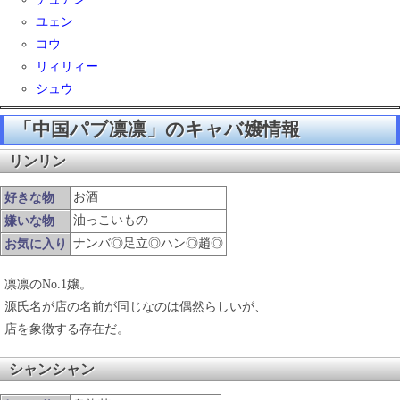
ユェン
コウ
リィリィー
シュウ
「中国パブ凛凛」のキャバ嬢情報
リンリン
お酒
好きな物
油っこいもの
嫌いな物
ナンバ◎足立◎ハン◎趙◎
お気に入り
凛凛のNo.1嬢。
源氏名が店の名前が同じなのは偶然らしいが、
店を象徴する存在だ。
シャンシャン