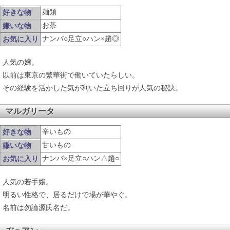
麺類
好きな物
お茶
嫌いな物
ナンバ○足立○ハン×趙◎
お気に入り
人気の嬢。
以前は東京の繁華街で働いていたらしい。
その経験を活かした気が利いた立ち回りが人気の秘訣。
マルガリータ
辛いもの
好きな物
甘いもの
嫌いな物
ナンバ×足立○ハン△趙○
お気に入り
人気の若手嬢。
明るい性格で、居るだけで場が華やぐ。
名前は勿論源氏名だ。