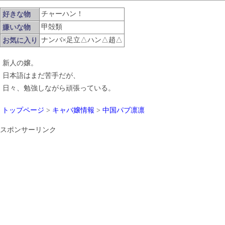
チャーハン！
好きな物
甲殻類
嫌いな物
ナンバ×足立△ハン△趙△
お気に入り
新人の嬢。
日本語はまだ苦手だが、
日々、勉強しながら頑張っている。
トップページ
>
キャバ嬢情報
>
中国パブ凛凛
スポンサーリンク