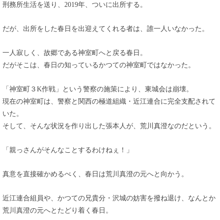
刑務所生活を送り、2019年、ついに出所する。
だが、出所をした春日を出迎えてくれる者は、誰一人いなかった。
一人寂しく、故郷である神室町へと戻る春日。
だがそこは、春日の知っているかつての神室町ではなかった。
「神室町３K作戦」という警察の施策により、東城会は崩壊。
現在の神室町は、警察と関西の極道組織・近江連合に完全支配されて
いた。
そして、そんな状況を作り出した張本人が、荒川真澄なのだという。
「親っさんがそんなことするわけねぇ！」
真意を直接確かめるべく、春日は荒川真澄の元へと向かう。
近江連合組員や、かつての兄貴分・沢城の妨害を撥ね退け、なんとか
荒川真澄の元へとたどり着く春日。