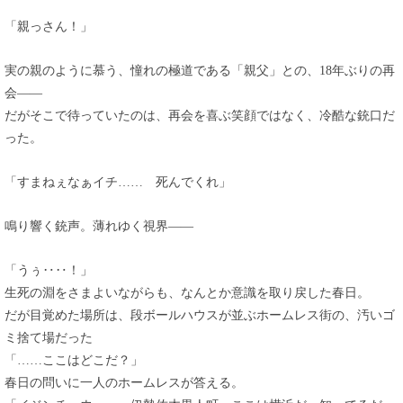
「親っさん！」
実の親のように慕う、憧れの極道である「親父」との、18年ぶりの再
会――
だがそこで待っていたのは、再会を喜ぶ笑顔ではなく、冷酷な銃口だ
った。
「すまねぇなぁイチ…… 死んでくれ」
鳴り響く銃声。薄れゆく視界――
「うぅ‥‥！」
生死の淵をさまよいながらも、なんとか意識を取り戻した春日。
だが目覚めた場所は、段ボールハウスが並ぶホームレス街の、汚いゴ
ミ捨て場だった
「……ここはどこだ？」
春日の問いに一人のホームレスが答える。