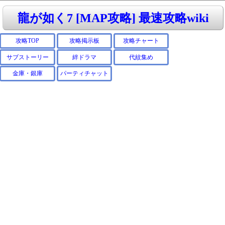
龍が如く7 [MAP攻略] 最速攻略wiki
攻略TOP
攻略掲示板
攻略チャート
サブストーリー
絆ドラマ
代紋集め
金庫・銀庫
パーティチャット