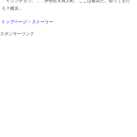
「イジンチョウ。……伊勢佐木異人町。ここは横浜だ。知ってるだ
ろ？横浜」
トップページ
>
ストーリー
スポンサーリンク