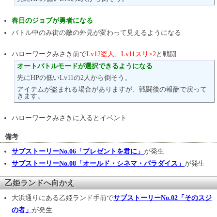
春日のジョブが勇者になる
バトル中のみ街の敵の外見が変わって見えるようになる
ハローワークみさき前で
Lv12盗人、Lv11スリ×2
と戦闘
オートバトルモードが選択できるようになる
先にHPの低いLv11の2人から倒そう。
アイテムが盗まれる場合がありますが、戦闘後の報酬で戻って
きます。
ハローワークみさきに入るとイベント
備考
サブストーリーNo.06「プレゼントを君に」
が発生
サブストーリーNo.08「オールド・シネマ・パラダイス」
が発生
乙姫ランドへ向かえ
大浜通りにある乙姫ランド手前で
サブストーリーNo.02「そのスジ
の者」
が発生