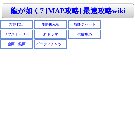
龍が如く7 [MAP攻略] 最速攻略wiki
攻略TOP
攻略掲示板
攻略チャート
サブストーリー
絆ドラマ
代紋集め
金庫・銀庫
パーティチャット