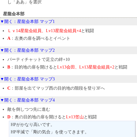
し「ああ」を選択
星龍会本部
▼開く：星龍会本部 マップ1
Ｌｖ14星龍会組員、Lv13星龍会組員×4
と戦闘
A
：左奥の扉を調べるとイベント
▼開く：星龍会本部 マップ2
パーティチャットで足立の絆+10
B
：目的地の扉を開けると
Lv13会田、Lv13星龍会組員×2
と戦闘
▼開く：星龍会本部 マップ3
C
：部屋を出てマップ西の目的地の階段を登り3Fへ
▼開く：星龍会本部 マップ4
敵を倒しつつ先に進む
D
：奥の目的地の扉を開けると
Lv13笠山
と戦闘
HPがかなり高いです。
HP半減で「剛の気合」を使ってきます。