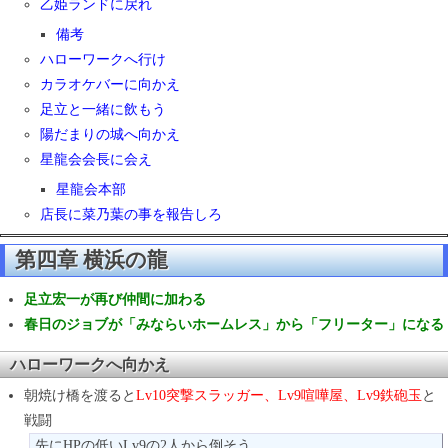
乙姫ランドに戻れ
備考
ハローワークへ行け
カラオケバーに向かえ
足立と一緒に飲もう
陽だまりの城へ向かえ
星龍会会長に会え
星龍会本部
店長に菜乃葉の事を報告しろ
第四章 横浜の龍
足立宏一が再び仲間に加わる
春日のジョブが「みならいホームレス」から「フリーター」になる
ハローワークへ向かえ
朝焼け橋を渡ると
Lv10突撃スラッガー、Lv9喧嘩屋、Lv9鉄砲玉
と
戦闘
先にHPの低いLv9の2人から倒そう。