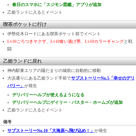
春日のスマホに「スジモン図鑑」アプリが追加
乙姫ランドに入るとイベント
喫茶ポケットに行け
伊勢佐木ロードにある喫茶ポケット前でイベント
Lv10ごろつきヤクザ、Lv10食い逃げ男、Lv10カラーギャング
と戦
闘
乙姫ランドに戻れ
神内駅東エリアの陽だまりの城前に自動的に移動
大浜通りにある乙姫ランド手前で
サブストーリーNo.5「幸せのデリ
バリー」
が発生
デリバリーヘルプが使えるようになる
デリバリーヘルプにゲイリー・バスター・ホームズが追加
乙姫ランドに入るとイベント
備考
サブストーリーNo.10「大海原へ飛び込め！」
が発生