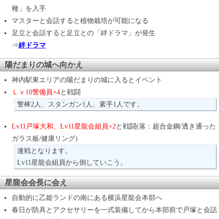
種」を入手
マスターと会話すると植物栽培が可能になる
足立と会話すると足立との「絆ドラマ」が発生
⇒
絆ドラマ
陽だまりの城へ向かえ
神内駅東エリアの陽だまりの城に入るとイベント
Ｌｖ10警備員×4
と戦闘
警棒2人、スタンガン1人、素手1人です。
Lv11戸塚大和、Lv11星龍会組員×2
と戦闘(落：超合金鋼/透き通った
ガラス板/健康リング)
連戦となります。
Lv11星龍会組員から倒していこう。
星龍会会長に会え
自動的に乙姫ランドの南にある横浜星龍会本部へ
春日が防具とアクセサリーを一式装備してから本部前で戸塚と会話