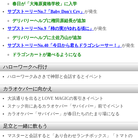
春日が「大海原資格学校」に入学
サブストーリーNo.7「Baby Don't Cry」
が発生
デリバリーヘルプに権田原組長が追加
サブストーリーNo.9「柿の実がゆれる頃に」
が発生
デリバリーヘルプに土佐乃山が追加
サブストーリーNo.40「今日から君もドラゴンレーサー！」
が発生
ドラゴンカートが遊べるようになる
ハローワークへ行け
ハローワークみさきで神部と会話するとイベント
カラオケバーに向かえ
大浜通りを出るとLOVE MAGICの客引きイベント
スナック街にあるカラオケバー「サバイバー」前でイベント
カラオケバー「サバイバー」が春日たちのたまり場になる
足立と一緒に飲もう
マスターと会話すると「あり合わせランチボックス」「トマトの