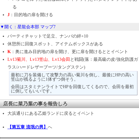
る
J
：目的地の扉を開ける
▼開く：星龍会本部 マップ7
パーティチャットで足立、ナンバの絆+10
休憩所に回復スポット、アイテムボックスがある
K
：奥に進み目的地の扉を開け、更に扉を開けるととイベント
Lv13菊川、Lv13笠山、Lv13会田
と戦闘(落：最高級の皮/強化防護ガ
ラス/ハードレザーブーツ/タングステン)
最初に刀を装備して攻撃力の高い菊川を倒し、最後にHPの高い
笠山が残るように1体ずつ倒そう。
会田はスタミナンライトでHPを回復してくるので、会田を最初
に倒してもいいです。
店長に菜乃葉の事を報告しろ
大浜通りにある乙姫ランドに戻るとイベント
【第五章 流氓の男】
へ