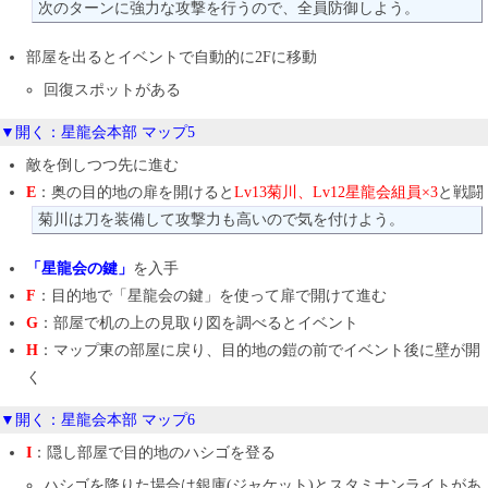
次のターンに強力な攻撃を行うので、全員防御しよう。
部屋を出るとイベントで自動的に2Fに移動
回復スポットがある
▼開く：星龍会本部 マップ5
敵を倒しつつ先に進む
E
：奥の目的地の扉を開けると
Lv13菊川、Lv12星龍会組員×3
と戦闘
菊川は刀を装備して攻撃力も高いので気を付けよう。
「星龍会の鍵」
を入手
F
：目的地で「星龍会の鍵」を使って扉で開けて進む
G
：部屋で机の上の見取り図を調べるとイベント
H
：マップ東の部屋に戻り、目的地の鎧の前でイベント後に壁が開
く
▼開く：星龍会本部 マップ6
I
：隠し部屋で目的地のハシゴを登る
ハシゴを降りた場合は銀庫(ジャケット)とスタミナンライトがあ