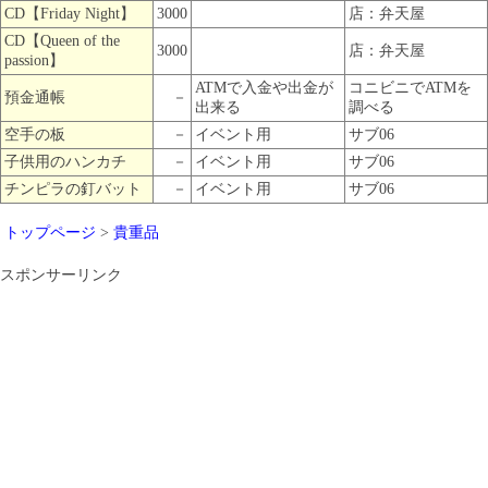
CD【Friday Night】
3000
店：弁天屋
CD【Queen of the
3000
店：弁天屋
passion】
ATMで入金や出金が
コニビニでATMを
預金通帳
－
出来る
調べる
空手の板
－
イベント用
サブ06
子供用のハンカチ
－
イベント用
サブ06
チンピラの釘バット
－
イベント用
サブ06
トップページ
>
貴重品
スポンサーリンク