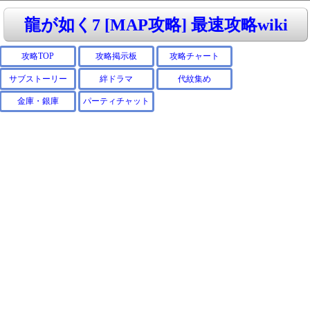
龍が如く7 [MAP攻略] 最速攻略wiki
攻略TOP
攻略掲示板
攻略チャート
サブストーリー
絆ドラマ
代紋集め
金庫・銀庫
パーティチャット