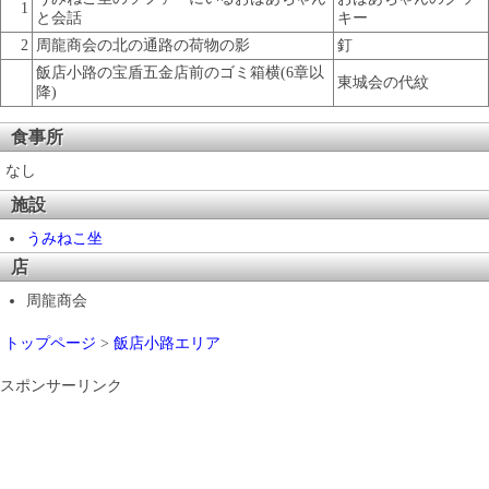
1
と会話
キー
2
周龍商会の北の通路の荷物の影
釘
飯店小路の宝盾五金店前のゴミ箱横(6章以
東城会の代紋
降)
食事所
なし
施設
うみねこ坐
店
周龍商会
トップページ
>
飯店小路エリア
スポンサーリンク