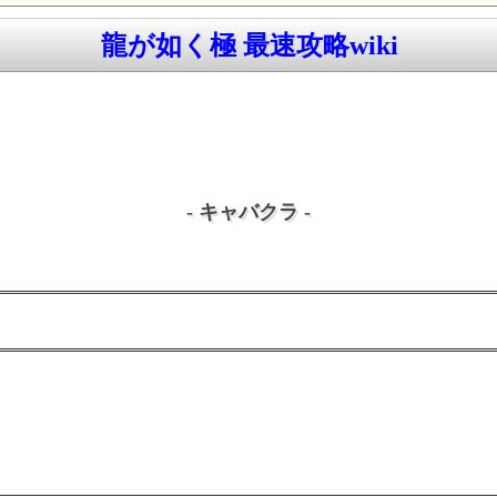
龍が如く極 最速攻略wiki
- キャバクラ -