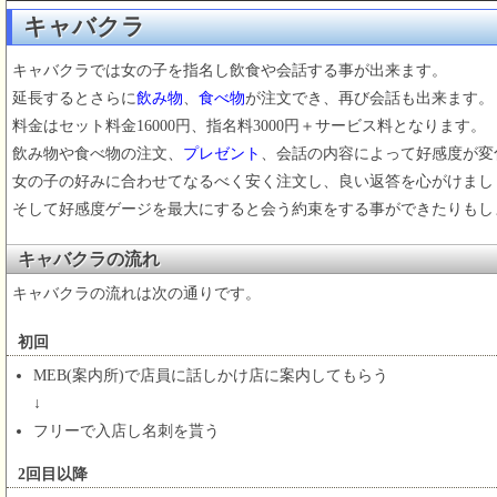
キャバクラ
キャバクラでは女の子を指名し飲食や会話する事が出来ます。
延長するとさらに
飲み物
、
食べ物
が注文でき、再び会話も出来ます。
料金はセット料金16000円、指名料3000円＋サービス料となります。
飲み物や食べ物の注文、
プレゼント
、会話の内容によって好感度が変
女の子の好みに合わせてなるべく安く注文し、良い返答を心がけまし
そして好感度ゲージを最大にすると会う約束をする事ができたりもし
キャバクラの流れ
キャバクラの流れは次の通りです。
初回
MEB(案内所)で店員に話しかけ店に案内してもらう
↓
フリーで入店し名刺を貰う
2回目以降