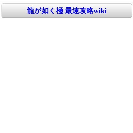
龍が如く極 最速攻略wiki