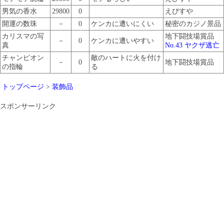
男気の香水
29800
0
えびすや
開運の数珠
－
0
ケンカに遭いにくい
秘密のカジノ景品
カリスマの写
地下闘技場賞品
－
0
ケンカに遭いやすい
真
No.43 ヤクザ逃亡
チャンピオン
敵のハートに火を付け
－
0
地下闘技場賞品
の指輪
る
トップページ
>
装飾品
スポンサーリンク