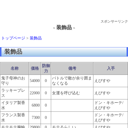
スポンサーリンク
- 装飾品 -
トップページ
>
装飾品
装飾品
防御
名称
価格
備考
入手
力
鬼子母神のお
バトルで敵が余り囲ま
54000
0
えびすや
守り
なくなる
ラッキーブレ
22000
0
女運を呼び込む
えびすや
ス
イタリア製香
ドン・キホーテ/
6800
0
水
えびすや
フランス製香
ドン・キホーテ/
7300
0
水
えびすや
モテモテ腕輪
29800
0
モテるらしい
えびすや